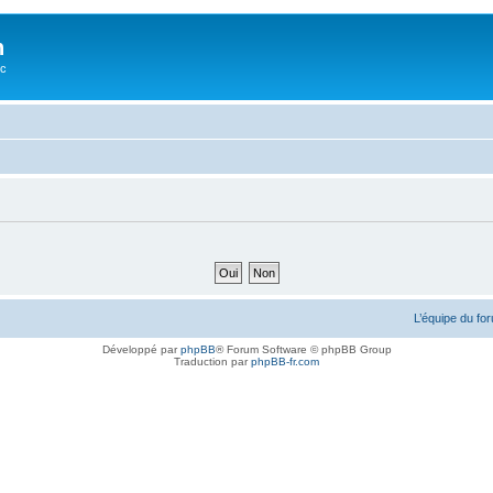
n
oc
L’équipe du fo
Développé par
phpBB
® Forum Software © phpBB Group
Traduction par
phpBB-fr.com