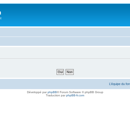
n
oc
L’équipe du fo
Développé par
phpBB
® Forum Software © phpBB Group
Traduction par
phpBB-fr.com