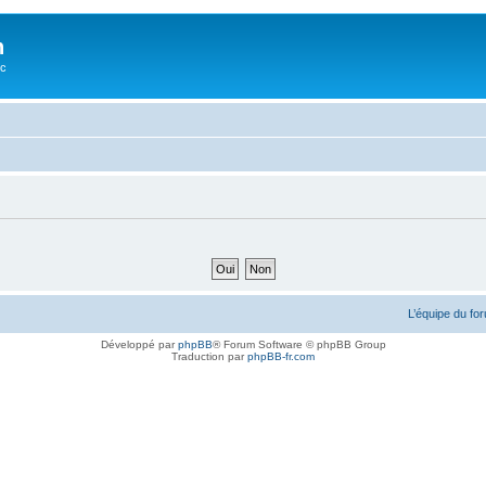
n
oc
L’équipe du fo
Développé par
phpBB
® Forum Software © phpBB Group
Traduction par
phpBB-fr.com