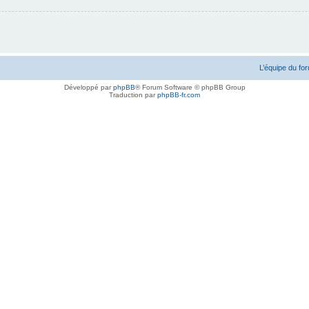
L’équipe du fo
Développé par
phpBB
® Forum Software © phpBB Group
Traduction par
phpBB-fr.com