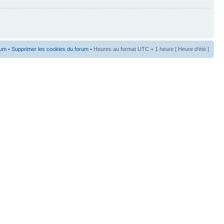
rum
•
Supprimer les cookies du forum
• Heures au format UTC + 1 heure [ Heure d’été ]