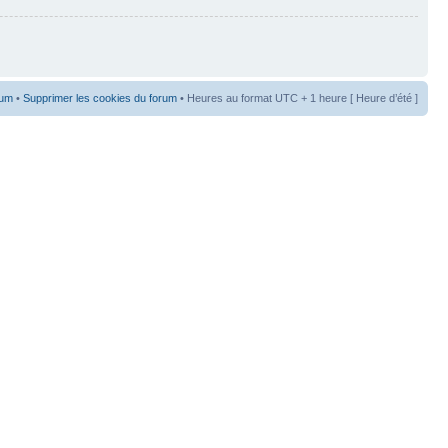
rum
•
Supprimer les cookies du forum
• Heures au format UTC + 1 heure [ Heure d’été ]