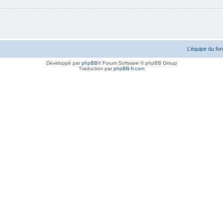
L’équipe du fo
Développé par
phpBB
® Forum Software © phpBB Group
Traduction par
phpBB-fr.com