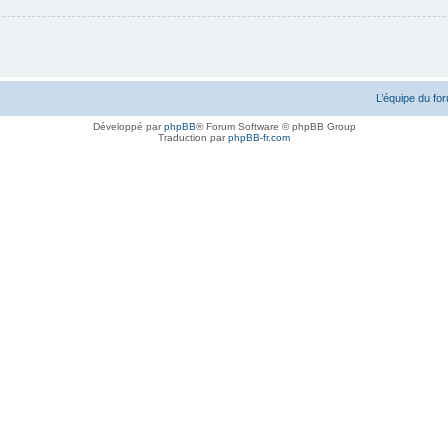
L’équipe du fo
Développé par
phpBB
® Forum Software © phpBB Group
Traduction par
phpBB-fr.com