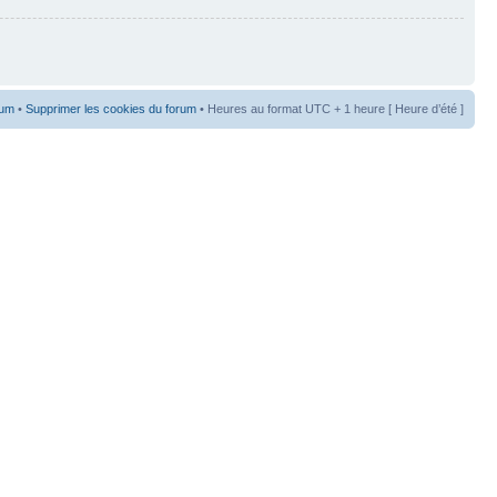
rum
•
Supprimer les cookies du forum
• Heures au format UTC + 1 heure [ Heure d’été ]