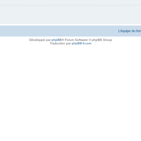
L’équipe du fo
Développé par
phpBB
® Forum Software © phpBB Group
Traduction par
phpBB-fr.com