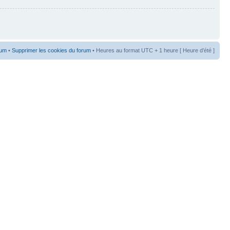
rum
•
Supprimer les cookies du forum
• Heures au format UTC + 1 heure [ Heure d’été ]