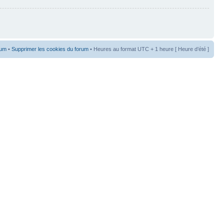
rum
•
Supprimer les cookies du forum
• Heures au format UTC + 1 heure [ Heure d’été ]