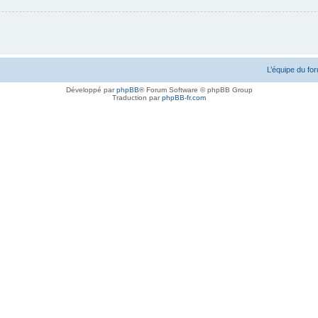
L’équipe du fo
Développé par
phpBB
® Forum Software © phpBB Group
Traduction par
phpBB-fr.com