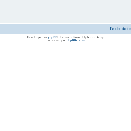
L’équipe du fo
Développé par
phpBB
® Forum Software © phpBB Group
Traduction par
phpBB-fr.com