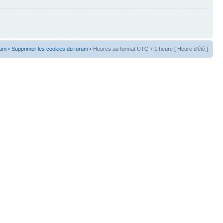
rum
•
Supprimer les cookies du forum
• Heures au format UTC + 1 heure [ Heure d’été ]