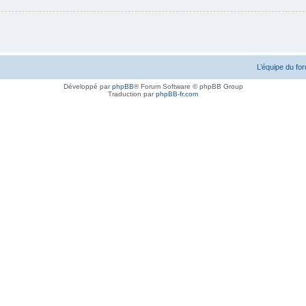
L’équipe du fo
Développé par
phpBB
® Forum Software © phpBB Group
Traduction par
phpBB-fr.com