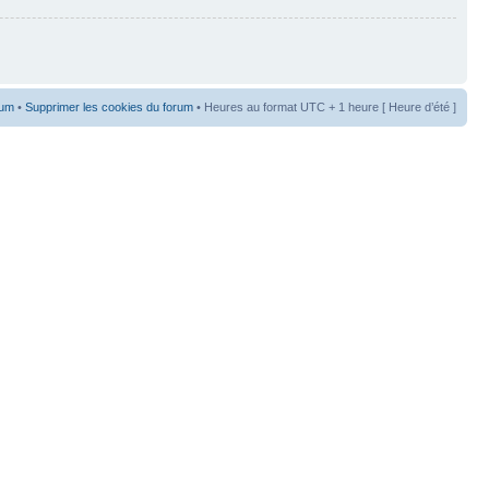
rum
•
Supprimer les cookies du forum
• Heures au format UTC + 1 heure [ Heure d’été ]