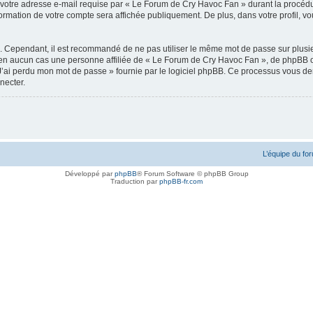
votre adresse e-mail requise par « Le Forum de Cry Havoc Fan » durant la procédure d
rmation de votre compte sera affichée publiquement. De plus, dans votre profil, vou
é. Cependant, il est recommandé de ne pas utiliser le même mot de passe sur plusieu
n aucun cas une personne affiliée de « Le Forum de Cry Havoc Fan », de phpBB ou
J’ai perdu mon mot de passe » fournie par le logiciel phpBB. Ce processus vous deman
necter.
L’équipe du fo
Développé par
phpBB
® Forum Software © phpBB Group
Traduction par
phpBB-fr.com