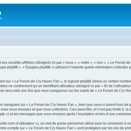
n
oc
ses sociétés affiliées (désignés ici par « nous », « notre », « nos », « Le Forum 
roupe phpBB », « Équipes phpBB ») utilisent n’importe quelle information collectée p
t sur « Le Forum de Cry Havoc Fan », le logiciel phpBB créera un certain nombre de
s ne contiennent qu’un identifiant utilisateur (désigné ici par « ID de l’utilisateur »
e sera créé une fois que vous naviguerez sur les sujets de « Le Forum de Cry Havoc 
n naviguant sur « Le Forum de Cry Havoc Fan », bien que ceux-ci soient hors de 
us nous envoyez et que nous collectons. Ceci peut être, et n’est pas limité à: la pu
mpte ») et les messages que vous envoyez après l’inscription et lors d’une connexio
otre nom d’utilisateur »), un mot de passe personnel utilisé pour la connexion à vo
r votre compte sur « Le Forum de Cry Havoc Fan » sont protégées par les lois de p