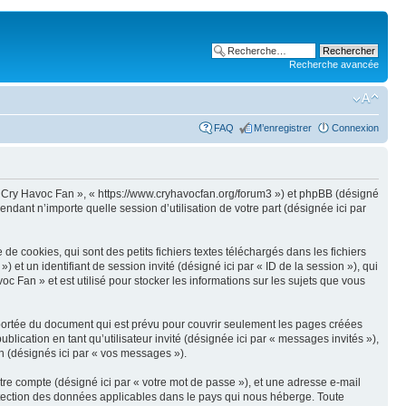
Recherche avancée
FAQ
M’enregistrer
Connexion
de Cry Havoc Fan », « https://www.cryhavocfan.org/forum3 ») et phpBB (désigné
endant n’importe quelle session d’utilisation de votre part (désignée ici par
 cookies, qui sont des petits fichiers textes téléchargés dans les fichiers
) et un identifiant de session invité (désigné ici par « ID de la session »), qui
Fan » et est utilisé pour stocker les informations sur les sujets que vous
portée du document qui est prévu pour couvrir seulement les pages créées
blication en tant qu’utilisateur invité (désignée ici par « messages invités »),
n (désignés ici par « vos messages »).
tre compte (désigné ici par « votre mot de passe »), et une adresse e-mail
rotection des données applicables dans le pays qui nous héberge. Toute