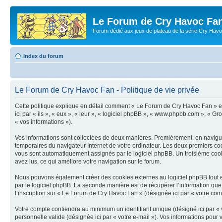
Le Forum de Cry Havoc Fa
Forum dédié aux jeux de plateau de la série Cry Hav
Index du forum
Le Forum de Cry Havoc Fan - Politique de vie privée
Cette politique explique en détail comment « Le Forum de Cry Havoc Fan » et 
ici par « ils », « eux », « leur », « logiciel phpBB », « www.phpbb.com », « G
« vos informations »).
Vos informations sont collectées de deux manières. Premièrement, en naviguan
temporaires du navigateur Internet de votre ordinateur. Les deux premiers cookie
vous sont automatiquement assignés par le logiciel phpBB. Un troisième cooki
avez lus, ce qui améliore votre navigation sur le forum.
Nous pouvons également créer des cookies externes au logiciel phpBB tout e
par le logiciel phpBB. La seconde manière est de récupérer l’information que vo
l’inscription sur « Le Forum de Cry Havoc Fan » (désignée ici par « votre co
Votre compte contiendra au minimum un identifiant unique (désigné ici par « v
personnelle valide (désignée ici par « votre e-mail »). Vos informations pou