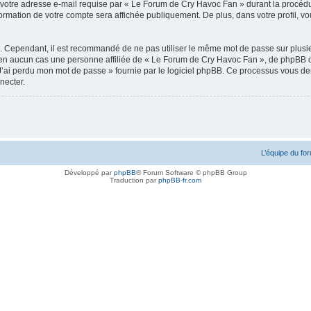
votre adresse e-mail requise par « Le Forum de Cry Havoc Fan » durant la procédure d
rmation de votre compte sera affichée publiquement. De plus, dans votre profil, vou
é. Cependant, il est recommandé de ne pas utiliser le même mot de passe sur plusieu
n aucun cas une personne affiliée de « Le Forum de Cry Havoc Fan », de phpBB ou
J’ai perdu mon mot de passe » fournie par le logiciel phpBB. Ce processus vous deman
necter.
L’équipe du fo
Développé par
phpBB
® Forum Software © phpBB Group
Traduction par
phpBB-fr.com