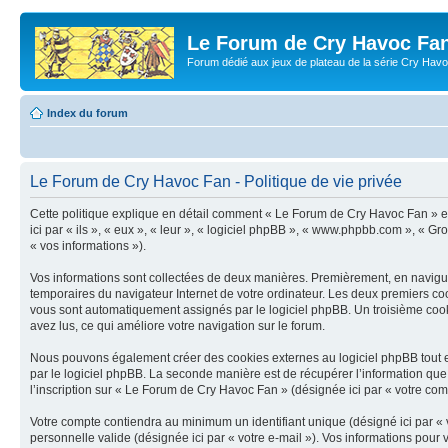
Le Forum de Cry Havoc Fa
Forum dédié aux jeux de plateau de la série Cry Hav
Index du forum
Le Forum de Cry Havoc Fan - Politique de vie privée
Cette politique explique en détail comment « Le Forum de Cry Havoc Fan » et 
ici par « ils », « eux », « leur », « logiciel phpBB », « www.phpbb.com », « G
« vos informations »).
Vos informations sont collectées de deux manières. Premièrement, en naviguan
temporaires du navigateur Internet de votre ordinateur. Les deux premiers cookie
vous sont automatiquement assignés par le logiciel phpBB. Un troisième cooki
avez lus, ce qui améliore votre navigation sur le forum.
Nous pouvons également créer des cookies externes au logiciel phpBB tout e
par le logiciel phpBB. La seconde manière est de récupérer l’information que vo
l’inscription sur « Le Forum de Cry Havoc Fan » (désignée ici par « votre co
Votre compte contiendra au minimum un identifiant unique (désigné ici par « v
personnelle valide (désignée ici par « votre e-mail »). Vos informations pou