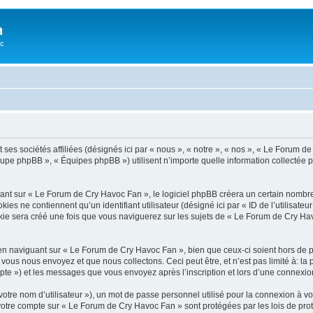
n
oc
ses sociétés affiliées (désignés ici par « nous », « notre », « nos », « Le Forum 
roupe phpBB », « Équipes phpBB ») utilisent n’importe quelle information collectée p
t sur « Le Forum de Cry Havoc Fan », le logiciel phpBB créera un certain nombre de
s ne contiennent qu’un identifiant utilisateur (désigné ici par « ID de l’utilisateur »
e sera créé une fois que vous naviguerez sur les sujets de « Le Forum de Cry Havoc 
n naviguant sur « Le Forum de Cry Havoc Fan », bien que ceux-ci soient hors de 
us nous envoyez et que nous collectons. Ceci peut être, et n’est pas limité à: la pu
mpte ») et les messages que vous envoyez après l’inscription et lors d’une connexio
otre nom d’utilisateur »), un mot de passe personnel utilisé pour la connexion à vo
r votre compte sur « Le Forum de Cry Havoc Fan » sont protégées par les lois de p