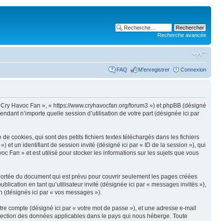
Recherche avancée
FAQ
M’enregistrer
Connexion
de Cry Havoc Fan », « https://www.cryhavocfan.org/forum3 ») et phpBB (désigné
endant n’importe quelle session d’utilisation de votre part (désignée ici par
 cookies, qui sont des petits fichiers textes téléchargés dans les fichiers
) et un identifiant de session invité (désigné ici par « ID de la session »), qui
Fan » et est utilisé pour stocker les informations sur les sujets que vous
portée du document qui est prévu pour couvrir seulement les pages créées
blication en tant qu’utilisateur invité (désignée ici par « messages invités »),
n (désignés ici par « vos messages »).
tre compte (désigné ici par « votre mot de passe »), et une adresse e-mail
rotection des données applicables dans le pays qui nous héberge. Toute