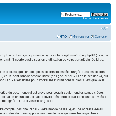
Recherche avancée
FAQ
M’enregistrer
Connexion
de Cry Havoc Fan », « https://www.cryhavocfan.org/forum3 ») et phpBB (désigné
endant n’importe quelle session d’utilisation de votre part (désignée ici par
 cookies, qui sont des petits fichiers textes téléchargés dans les fichiers
) et un identifiant de session invité (désigné ici par « ID de la session »), qui
Fan » et est utilisé pour stocker les informations sur les sujets que vous
portée du document qui est prévu pour couvrir seulement les pages créées
blication en tant qu’utilisateur invité (désignée ici par « messages invités »),
n (désignés ici par « vos messages »).
tre compte (désigné ici par « votre mot de passe »), et une adresse e-mail
rotection des données applicables dans le pays qui nous héberge. Toute