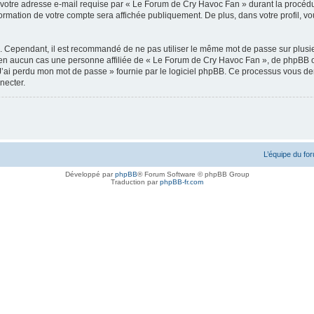
votre adresse e-mail requise par « Le Forum de Cry Havoc Fan » durant la procédure d
rmation de votre compte sera affichée publiquement. De plus, dans votre profil, vou
é. Cependant, il est recommandé de ne pas utiliser le même mot de passe sur plusieu
n aucun cas une personne affiliée de « Le Forum de Cry Havoc Fan », de phpBB ou
J’ai perdu mon mot de passe » fournie par le logiciel phpBB. Ce processus vous deman
necter.
L’équipe du fo
Développé par
phpBB
® Forum Software © phpBB Group
Traduction par
phpBB-fr.com