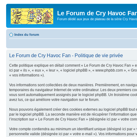
Le Forum de Cry Havoc Fa
Forum dédié aux jeux de plateau de la série Cry Hav
Index du forum
Le Forum de Cry Havoc Fan - Politique de vie privée
Cette politique explique en détail comment « Le Forum de Cry Havoc Fan » et 
ici par « ils », « eux », « leur », « logiciel phpBB », « www.phpbb.com », « G
« vos informations »).
Vos informations sont collectées de deux manières. Premièrement, en naviguan
temporaires du navigateur Internet de votre ordinateur. Les deux premiers cookie
vous sont automatiquement assignés par le logiciel phpBB. Un troisième cooki
avez lus, ce qui améliore votre navigation sur le forum.
Nous pouvons également créer des cookies externes au logiciel phpBB tout e
par le logiciel phpBB. La seconde manière est de récupérer l’information que vo
l’inscription sur « Le Forum de Cry Havoc Fan » (désignée ici par « votre co
Votre compte contiendra au minimum un identifiant unique (désigné ici par « v
personnelle valide (désignée ici par « votre e-mail »). Vos informations pou