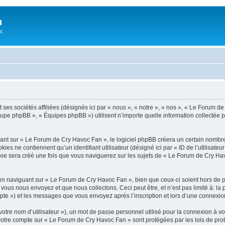
n
oc
ses sociétés affiliées (désignés ici par « nous », « notre », « nos », « Le Forum 
roupe phpBB », « Équipes phpBB ») utilisent n’importe quelle information collectée p
t sur « Le Forum de Cry Havoc Fan », le logiciel phpBB créera un certain nombre de
s ne contiennent qu’un identifiant utilisateur (désigné ici par « ID de l’utilisateur »
e sera créé une fois que vous naviguerez sur les sujets de « Le Forum de Cry Havoc 
n naviguant sur « Le Forum de Cry Havoc Fan », bien que ceux-ci soient hors de 
us nous envoyez et que nous collectons. Ceci peut être, et n’est pas limité à: la pu
mpte ») et les messages que vous envoyez après l’inscription et lors d’une connexio
otre nom d’utilisateur »), un mot de passe personnel utilisé pour la connexion à vo
r votre compte sur « Le Forum de Cry Havoc Fan » sont protégées par les lois de p