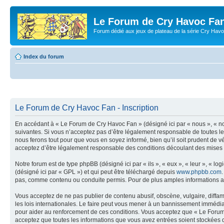
Le Forum de Cry Havoc Fa
Forum dédié aux jeux de plateau de la série Cry Hav
Index du forum
Le Forum de Cry Havoc Fan - Inscription
En accédant à « Le Forum de Cry Havoc Fan » (désigné ici par « nous », « no
suivantes. Si vous n’acceptez pas d’être légalement responsable de toutes le
nous ferons tout pour que vous en soyez informé, bien qu’il soit prudent de 
acceptez d’être légalement responsable des conditions découlant des mises à
Notre forum est de type phpBB (désigné ici par « ils », « eux », « leur », « 
(désigné ici par « GPL ») et qui peut être téléchargé depuis
www.phpbb.com
pas, comme contenu ou conduite permis. Pour de plus amples informations a
Vous acceptez de ne pas publier de contenu abusif, obscène, vulgaire, diffa
les lois internationales. Le faire peut vous mener à un bannissement immédiat
pour aider au renforcement de ces conditions. Vous acceptez que « Le Forum d
acceptez que toutes les informations que vous avez entrées soient stockées 