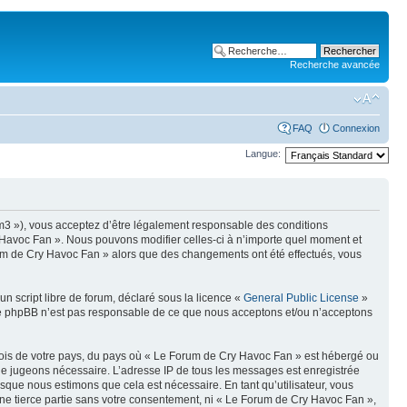
Recherche avancée
FAQ
Connexion
Langue:
um3 »), vous acceptez d’être légalement responsable des conditions
y Havoc Fan ». Nous pouvons modifier celles-ci à n’importe quel moment et
Forum de Cry Havoc Fan » alors que des changements ont été effectués, vous
n script libre de forum, déclaré sous la licence «
General Public License
»
oupe phpBB n’est pas responsable de ce que nous acceptons et/ou n’acceptons
 lois de votre pays, du pays où « Le Forum de Cry Havoc Fan » est hébergé ou
s le jugeons nécessaire. L’adresse IP de tous les messages est enregistrée
que nous estimons que cela est nécessaire. En tant qu’utilisateur, vous
ne tierce partie sans votre consentement, ni « Le Forum de Cry Havoc Fan »,