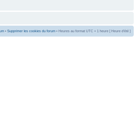
rum
•
Supprimer les cookies du forum
• Heures au format UTC + 1 heure [ Heure d’été ]