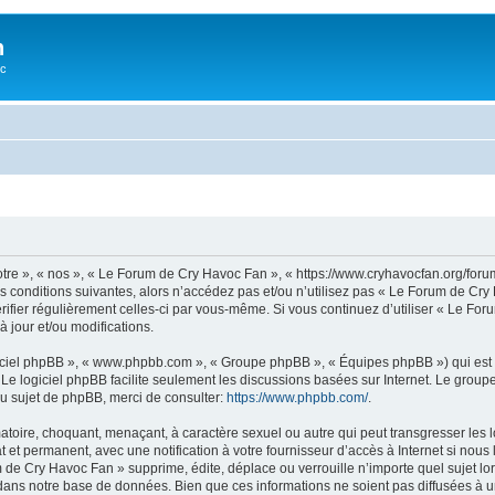
n
oc
tre », « nos », « Le Forum de Cry Havoc Fan », « https://www.cryhavocfan.org/for
s conditions suivantes, alors n’accédez pas et/ou n’utilisez pas « Le Forum de Cr
vérifier régulièrement celles-ci par vous-même. Si vous continuez d’utiliser « Le 
 jour et/ou modifications.
logiciel phpBB », « www.phpbb.com », « Groupe phpBB », « Équipes phpBB ») qui est u
. Le logiciel phpBB facilite seulement les discussions basées sur Internet. Le gr
u sujet de phpBB, merci de consulter:
https://www.phpbb.com/
.
matoire, choquant, menaçant, à caractère sexuel ou autre qui peut transgresser les
 et permanent, avec une notification à votre fournisseur d’accès à Internet si nou
e Cry Havoc Fan » supprime, édite, déplace ou verrouille n’importe quel sujet lors
dans notre base de données. Bien que ces informations ne soient pas diffusées à u