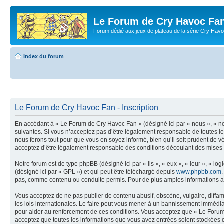
Le Forum de Cry Havoc Fa
Forum dédié aux jeux de plateau de la série Cry Hav
Index du forum
Le Forum de Cry Havoc Fan - Inscription
En accédant à « Le Forum de Cry Havoc Fan » (désigné ici par « nous », « no
suivantes. Si vous n’acceptez pas d’être légalement responsable de toutes le
nous ferons tout pour que vous en soyez informé, bien qu’il soit prudent de 
acceptez d’être légalement responsable des conditions découlant des mises à
Notre forum est de type phpBB (désigné ici par « ils », « eux », « leur », « 
(désigné ici par « GPL ») et qui peut être téléchargé depuis
www.phpbb.com
pas, comme contenu ou conduite permis. Pour de plus amples informations a
Vous acceptez de ne pas publier de contenu abusif, obscène, vulgaire, diffa
les lois internationales. Le faire peut vous mener à un bannissement immédiat
pour aider au renforcement de ces conditions. Vous acceptez que « Le Forum d
acceptez que toutes les informations que vous avez entrées soient stockées 