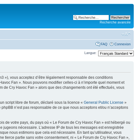
Recherche avancée
FAQ
Connexion
Langue:
um3 »), vous acceptez d’être légalement responsable des conditions
y Havoc Fan ». Nous pouvons modifier celles-ci à n’importe quel moment et
Forum de Cry Havoc Fan » alors que des changements ont été effectués, vous
n script libre de forum, déclaré sous la licence «
General Public License
»
oupe phpBB n’est pas responsable de ce que nous acceptons et/ou n’acceptons
 lois de votre pays, du pays où « Le Forum de Cry Havoc Fan » est hébergé ou
s le jugeons nécessaire. L’adresse IP de tous les messages est enregistrée
que nous estimons que cela est nécessaire. En tant qu’utilisateur, vous
ne tierce partie sans votre consentement, ni « Le Forum de Cry Havoc Fan »,