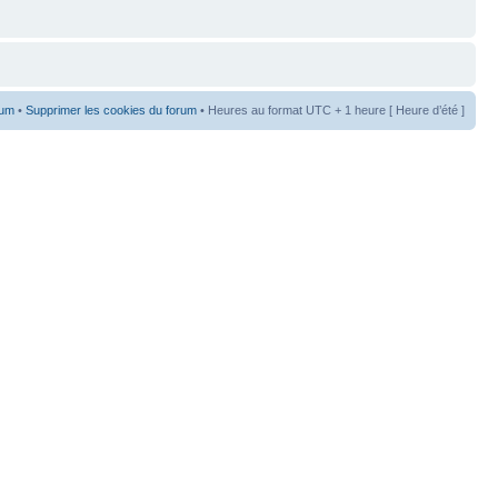
rum
•
Supprimer les cookies du forum
• Heures au format UTC + 1 heure [ Heure d’été ]