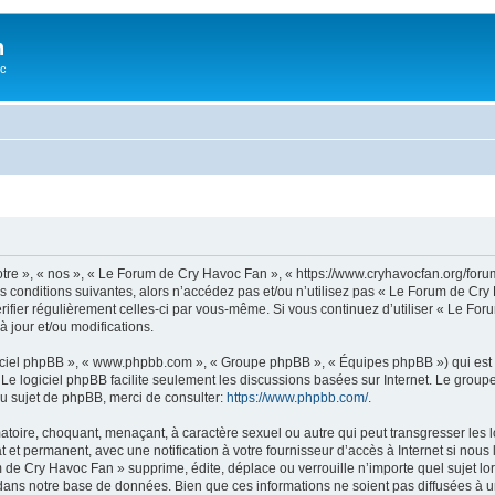
n
oc
tre », « nos », « Le Forum de Cry Havoc Fan », « https://www.cryhavocfan.org/for
s conditions suivantes, alors n’accédez pas et/ou n’utilisez pas « Le Forum de Cr
vérifier régulièrement celles-ci par vous-même. Si vous continuez d’utiliser « Le 
 jour et/ou modifications.
logiciel phpBB », « www.phpbb.com », « Groupe phpBB », « Équipes phpBB ») qui est u
. Le logiciel phpBB facilite seulement les discussions basées sur Internet. Le gr
u sujet de phpBB, merci de consulter:
https://www.phpbb.com/
.
matoire, choquant, menaçant, à caractère sexuel ou autre qui peut transgresser les
 et permanent, avec une notification à votre fournisseur d’accès à Internet si nou
e Cry Havoc Fan » supprime, édite, déplace ou verrouille n’importe quel sujet lors
dans notre base de données. Bien que ces informations ne soient pas diffusées à u