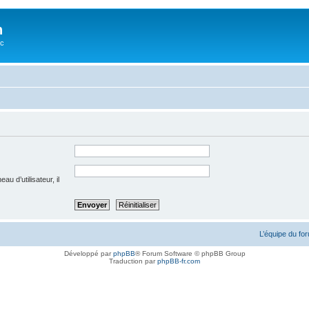
n
oc
u d’utilisateur, il
L’équipe du fo
Développé par
phpBB
® Forum Software © phpBB Group
Traduction par
phpBB-fr.com