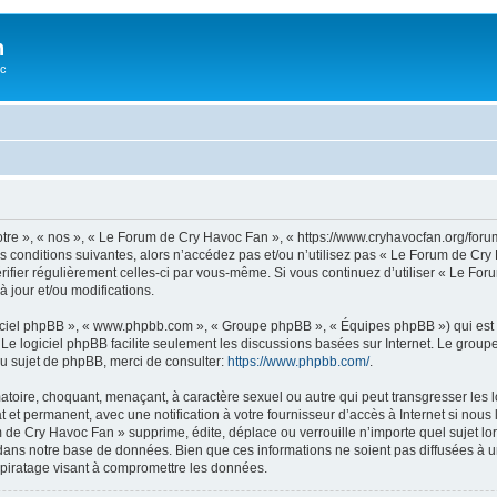
n
oc
tre », « nos », « Le Forum de Cry Havoc Fan », « https://www.cryhavocfan.org/for
s conditions suivantes, alors n’accédez pas et/ou n’utilisez pas « Le Forum de Cr
vérifier régulièrement celles-ci par vous-même. Si vous continuez d’utiliser « Le 
 jour et/ou modifications.
logiciel phpBB », « www.phpbb.com », « Groupe phpBB », « Équipes phpBB ») qui est u
. Le logiciel phpBB facilite seulement les discussions basées sur Internet. Le gr
u sujet de phpBB, merci de consulter:
https://www.phpbb.com/
.
matoire, choquant, menaçant, à caractère sexuel ou autre qui peut transgresser les
 et permanent, avec une notification à votre fournisseur d’accès à Internet si nou
e Cry Havoc Fan » supprime, édite, déplace ou verrouille n’importe quel sujet lors
dans notre base de données. Bien que ces informations ne soient pas diffusées à u
piratage visant à compromettre les données.