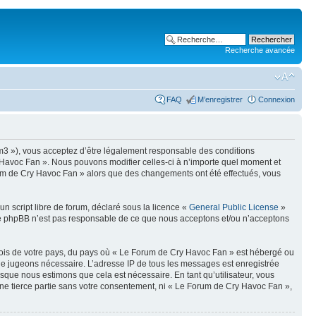
Recherche avancée
FAQ
M’enregistrer
Connexion
um3 »), vous acceptez d’être légalement responsable des conditions
y Havoc Fan ». Nous pouvons modifier celles-ci à n’importe quel moment et
Forum de Cry Havoc Fan » alors que des changements ont été effectués, vous
n script libre de forum, déclaré sous la licence «
General Public License
»
oupe phpBB n’est pas responsable de ce que nous acceptons et/ou n’acceptons
 lois de votre pays, du pays où « Le Forum de Cry Havoc Fan » est hébergé ou
s le jugeons nécessaire. L’adresse IP de tous les messages est enregistrée
que nous estimons que cela est nécessaire. En tant qu’utilisateur, vous
ne tierce partie sans votre consentement, ni « Le Forum de Cry Havoc Fan »,