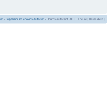
rum
•
Supprimer les cookies du forum
• Heures au format UTC + 1 heure [ Heure d’été ]