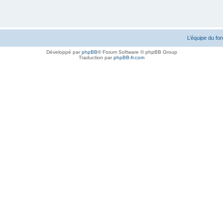
L’équipe du fo
Développé par
phpBB
® Forum Software © phpBB Group
Traduction par
phpBB-fr.com