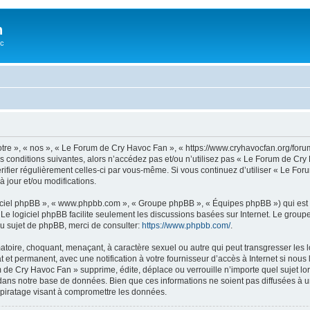
n
oc
tre », « nos », « Le Forum de Cry Havoc Fan », « https://www.cryhavocfan.org/for
s conditions suivantes, alors n’accédez pas et/ou n’utilisez pas « Le Forum de Cr
vérifier régulièrement celles-ci par vous-même. Si vous continuez d’utiliser « Le 
 jour et/ou modifications.
logiciel phpBB », « www.phpbb.com », « Groupe phpBB », « Équipes phpBB ») qui est u
. Le logiciel phpBB facilite seulement les discussions basées sur Internet. Le gr
u sujet de phpBB, merci de consulter:
https://www.phpbb.com/
.
matoire, choquant, menaçant, à caractère sexuel ou autre qui peut transgresser les
 et permanent, avec une notification à votre fournisseur d’accès à Internet si nou
e Cry Havoc Fan » supprime, édite, déplace ou verrouille n’importe quel sujet lors
dans notre base de données. Bien que ces informations ne soient pas diffusées à u
piratage visant à compromettre les données.