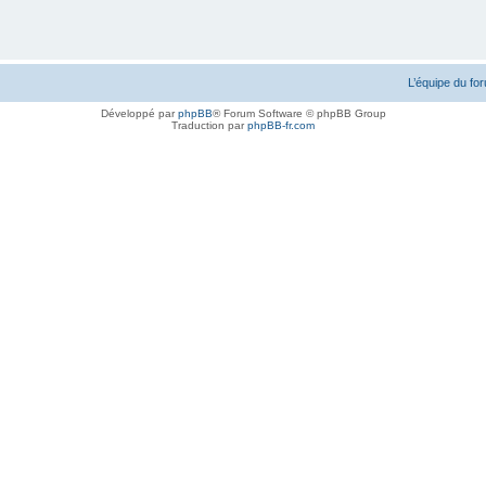
L’équipe du fo
Développé par
phpBB
® Forum Software © phpBB Group
Traduction par
phpBB-fr.com