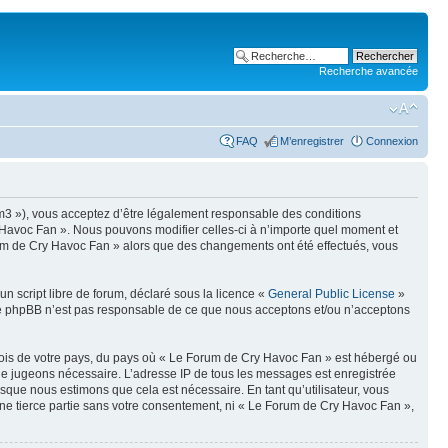
Recherche avancée
FAQ
M’enregistrer
Connexion
um3 »), vous acceptez d’être légalement responsable des conditions
y Havoc Fan ». Nous pouvons modifier celles-ci à n’importe quel moment et
Forum de Cry Havoc Fan » alors que des changements ont été effectués, vous
n script libre de forum, déclaré sous la licence «
General Public License
»
oupe phpBB n’est pas responsable de ce que nous acceptons et/ou n’acceptons
 lois de votre pays, du pays où « Le Forum de Cry Havoc Fan » est hébergé ou
s le jugeons nécessaire. L’adresse IP de tous les messages est enregistrée
que nous estimons que cela est nécessaire. En tant qu’utilisateur, vous
ne tierce partie sans votre consentement, ni « Le Forum de Cry Havoc Fan »,