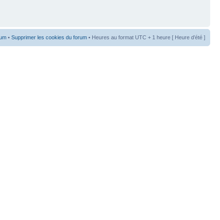
rum
•
Supprimer les cookies du forum
• Heures au format UTC + 1 heure [ Heure d’été ]