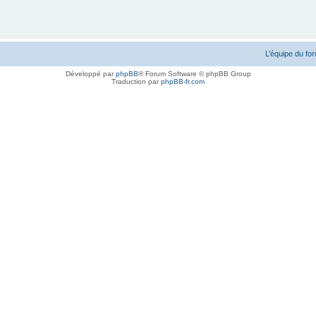
L’équipe du fo
Développé par
phpBB
® Forum Software © phpBB Group
Traduction par
phpBB-fr.com