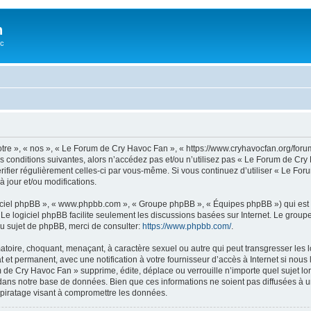
n
oc
tre », « nos », « Le Forum de Cry Havoc Fan », « https://www.cryhavocfan.org/for
s conditions suivantes, alors n’accédez pas et/ou n’utilisez pas « Le Forum de Cr
vérifier régulièrement celles-ci par vous-même. Si vous continuez d’utiliser « Le 
 jour et/ou modifications.
logiciel phpBB », « www.phpbb.com », « Groupe phpBB », « Équipes phpBB ») qui est u
. Le logiciel phpBB facilite seulement les discussions basées sur Internet. Le gr
u sujet de phpBB, merci de consulter:
https://www.phpbb.com/
.
matoire, choquant, menaçant, à caractère sexuel ou autre qui peut transgresser les
 et permanent, avec une notification à votre fournisseur d’accès à Internet si nou
e Cry Havoc Fan » supprime, édite, déplace ou verrouille n’importe quel sujet lors
dans notre base de données. Bien que ces informations ne soient pas diffusées à u
piratage visant à compromettre les données.