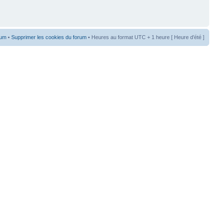
rum
•
Supprimer les cookies du forum
• Heures au format UTC + 1 heure [ Heure d’été ]