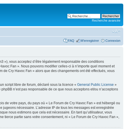
Recherche avancée
FAQ
M’enregistrer
Connexion
um3 »), vous acceptez d’être légalement responsable des conditions
y Havoc Fan ». Nous pouvons modifier celles-ci à n’importe quel moment et
Forum de Cry Havoc Fan » alors que des changements ont été effectués, vous
n script libre de forum, déclaré sous la licence «
General Public License
»
oupe phpBB n’est pas responsable de ce que nous acceptons et/ou n’acceptons
 lois de votre pays, du pays où « Le Forum de Cry Havoc Fan » est hébergé ou
s le jugeons nécessaire. L’adresse IP de tous les messages est enregistrée
que nous estimons que cela est nécessaire. En tant qu’utilisateur, vous
ne tierce partie sans votre consentement, ni « Le Forum de Cry Havoc Fan »,