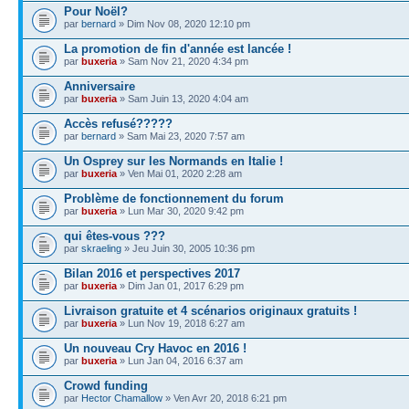
Pour Noël?
par
bernard
» Dim Nov 08, 2020 12:10 pm
La promotion de fin d'année est lancée !
par
buxeria
» Sam Nov 21, 2020 4:34 pm
Anniversaire
par
buxeria
» Sam Juin 13, 2020 4:04 am
Accès refusé?????
par
bernard
» Sam Mai 23, 2020 7:57 am
Un Osprey sur les Normands en Italie !
par
buxeria
» Ven Mai 01, 2020 2:28 am
Problème de fonctionnement du forum
par
buxeria
» Lun Mar 30, 2020 9:42 pm
qui êtes-vous ???
par
skraeling
» Jeu Juin 30, 2005 10:36 pm
Bilan 2016 et perspectives 2017
par
buxeria
» Dim Jan 01, 2017 6:29 pm
Livraison gratuite et 4 scénarios originaux gratuits !
par
buxeria
» Lun Nov 19, 2018 6:27 am
Un nouveau Cry Havoc en 2016 !
par
buxeria
» Lun Jan 04, 2016 6:37 am
Crowd funding
par
Hector Chamallow
» Ven Avr 20, 2018 6:21 pm