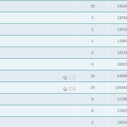
10
2451
3
1374
2
1321
1
1106
0
1211
0
1001
28
6458
1
2
25
12624
1
2
9
2729
8
2792
2
1553