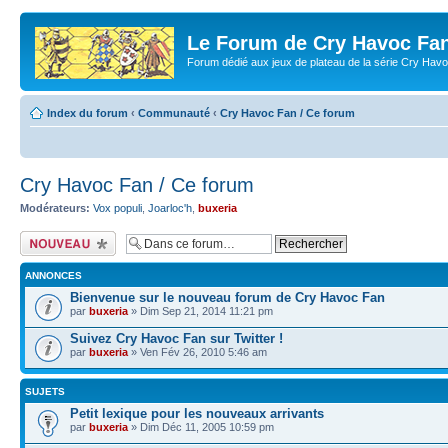
Le Forum de Cry Havoc Fa
Forum dédié aux jeux de plateau de la série Cry Hav
Index du forum
‹
Communauté
‹
Cry Havoc Fan / Ce forum
Cry Havoc Fan / Ce forum
Modérateurs:
Vox populi
,
Joarloc'h
,
buxeria
Écrire un nouveau
sujet
ANNONCES
Bienvenue sur le nouveau forum de Cry Havoc Fan
par
buxeria
» Dim Sep 21, 2014 11:21 pm
Suivez Cry Havoc Fan sur Twitter !
par
buxeria
» Ven Fév 26, 2010 5:46 am
SUJETS
Petit lexique pour les nouveaux arrivants
par
buxeria
» Dim Déc 11, 2005 10:59 pm