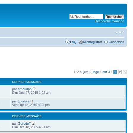
Recherche avancée
FAQ
M’enregistrer
Connexion
122 sujets •
Page
1
sur
3
•
1
2
3
DERNIER MESSAGE
par
arnaudpp
3
Dim Déc 27, 2015 1:02 am
par
Louvois
9
Ven Oct 15, 2010 4:24 pm
DERNIER MESSAGE
par
Gorodoff
4
Dim Déc 18, 2005 4:31 am