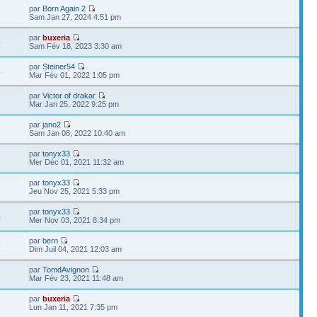
par
Born Again 2
1
Sam Jan 27, 2024 4:51 pm
par
buxeria
5
Sam Fév 18, 2023 3:30 am
par
Steiner54
4
Mar Fév 01, 2022 1:05 pm
par
Victor of drakar
3
Mar Jan 25, 2022 9:25 pm
par
jano2
2
Sam Jan 08, 2022 10:40 am
par
tonyx33
1
Mer Déc 01, 2021 11:32 am
par
tonyx33
Jeu Nov 25, 2021 5:33 pm
par
tonyx33
4
Mer Nov 03, 2021 8:34 pm
par
bern
5
Dim Juil 04, 2021 12:03 am
par
TomdAvignon
1
Mar Fév 23, 2021 11:48 am
par
buxeria
Lun Jan 11, 2021 7:35 pm