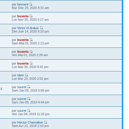
par
bernard
9
Mar Déc 29, 2020 8:31 am
par
buxeria
0
Lun Nov 30, 2020 4:17 am
par
Victor of drakar
3
Dim Juin 14, 2020 9:20 pm
par
buxeria
5
Sam Mai 23, 2020 2:13 pm
par
buxeria
5
Ven Mai 01, 2020 2:28 am
par
buxeria
5
Lun Mar 30, 2020 9:42 pm
par
elem
0
Lun Mar 23, 2020 2:52 pm
par
sauret
24
Sam Jan 05, 2019 5:06 pm
par
sauret
5
Sam Jan 05, 2019 4:44 pm
par
sauret
7
Ven Jan 04, 2019 11:25 pm
par
Hector Chamallow
1
Sam Avr 21, 2018 2:10 pm