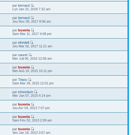
par
bernard
0
Lun Jan 15, 2018 7:32 am
par
bernard
7
Jeu Nov 09, 2017 8:06 am
par
buxeria
8
Sam Mar 11, 2017 4:08 pm
par
elrindell
6
Jeu Mar 02, 2017 11:21 am
par
sauret
6
Mer Juil 06, 2016 12:06 am
par
buxeria
8
Mer Aoû 19, 2015 10:11 pm
par
Titaou
9
Sam Mar 28, 2015 12:01 pm
par
trimontium
1
Mer Jan 07, 2015 6:14 pm
par
buxeria
6
Jeu Avr 04, 2013 7:07 pm
par
buxeria
6
Sam Fév 02, 2013 2:09 am
par
buxeria
0
Ven Jan 18, 2013 3:57 am