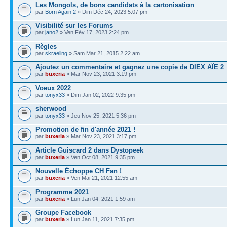
Les Mongols, de bons candidats à la cartonisation
par
Born Again 2
» Dim Déc 24, 2023 5:07 pm
Visibilité sur les Forums
par
jano2
» Ven Fév 17, 2023 2:24 pm
Règles
par
skraeling
» Sam Mar 21, 2015 2:22 am
Ajoutez un commentaire et gagnez une copie de DIEX AÏE 2
par
buxeria
» Mar Nov 23, 2021 3:19 pm
Voeux 2022
par
tonyx33
» Dim Jan 02, 2022 9:35 pm
sherwood
par
tonyx33
» Jeu Nov 25, 2021 5:36 pm
Promotion de fin d'année 2021 !
par
buxeria
» Mar Nov 23, 2021 3:17 pm
Article Guiscard 2 dans Dystopeek
par
buxeria
» Ven Oct 08, 2021 9:35 pm
Nouvelle Échoppe CH Fan !
par
buxeria
» Ven Mai 21, 2021 12:55 am
Programme 2021
par
buxeria
» Lun Jan 04, 2021 1:59 am
Groupe Facebook
par
buxeria
» Lun Jan 11, 2021 7:35 pm