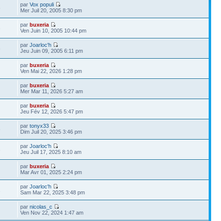
par
Vox populi
6
Mer Juil 20, 2005 8:30 pm
par
buxeria
3
Ven Juin 10, 2005 10:44 pm
par
Joarloc'h
8
Jeu Juin 09, 2005 6:11 pm
par
buxeria
Ven Mai 22, 2026 1:28 pm
par
buxeria
Mer Mar 11, 2026 5:27 am
par
buxeria
Jeu Fév 12, 2026 5:47 pm
par
tonyx33
6
Dim Juil 20, 2025 3:46 pm
par
Joarloc'h
3
Jeu Juil 17, 2025 8:10 am
par
buxeria
Mar Avr 01, 2025 2:24 pm
par
Joarloc'h
1
Sam Mar 22, 2025 3:48 pm
par
nicolas_c
Ven Nov 22, 2024 1:47 am