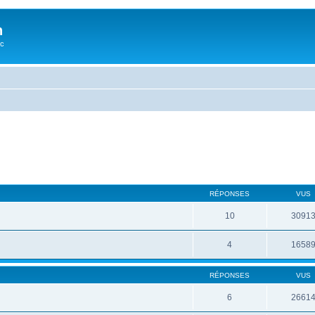
n
oc
RÉPONSES
VUS
10
3091
4
1658
RÉPONSES
VUS
6
2661