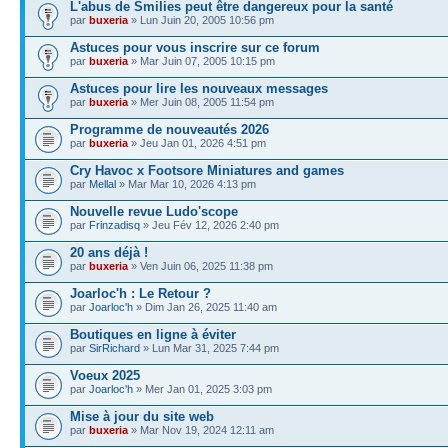
L'abus de Smilies peut être dangereux pour la santé
par
buxeria
» Lun Juin 20, 2005 10:56 pm
Astuces pour vous inscrire sur ce forum
par
buxeria
» Mar Juin 07, 2005 10:15 pm
Astuces pour lire les nouveaux messages
par
buxeria
» Mer Juin 08, 2005 11:54 pm
Programme de nouveautés 2026
par
buxeria
» Jeu Jan 01, 2026 4:51 pm
Cry Havoc x Footsore Miniatures and games
par
Mellal
» Mar Mar 10, 2026 4:13 pm
Nouvelle revue Ludo'scope
par
Frinzadisq
» Jeu Fév 12, 2026 2:40 pm
20 ans déjà !
par
buxeria
» Ven Juin 06, 2025 11:38 pm
Joarloc'h : Le Retour ?
par
Joarloc'h
» Dim Jan 26, 2025 11:40 am
Boutiques en ligne à éviter
par
SirRichard
» Lun Mar 31, 2025 7:44 pm
Voeux 2025
par
Joarloc'h
» Mer Jan 01, 2025 3:03 pm
Mise à jour du site web
par
buxeria
» Mar Nov 19, 2024 12:11 am