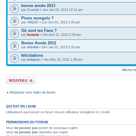
bonne année 2013
par
Cruchot
» Jeu Jan 03, 2013 12:12 am
Pions mongols ?
par
VINZIO
» Lun Oct 01, 2012 2:26 pm
Où sont les Fans ?
par
buxeria
» Dim Aoû 12, 2012 5:39 pm
Bonne Année 2012
par
elrindell
» Dim Jan 01, 2012 5:16 pm
felicitations
par
jmleguen
» Ven Déc 02, 2011 1:38 pm
Afficher 
Écrire un nouveau
sujet
Retourner vers Index du forum
QUI EST EN LIGNE
Utilisateurs parcourant ce forum: Aucun utilisateur enregistré et 1 invité
PERMISSIONS DU FORUM
Vous
ne pouvez pas
poster de nouveaux sujets
Vous
ne pouvez pas
répondre aux sujets