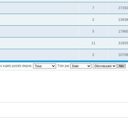
7
2735
2
1393
5
1796
11
3185
2
1070
les sujets postés depuis:
Trier par