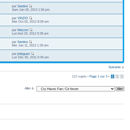
par
Santino
0
Sam Jan 05, 2013 1:56 pm
par
VINZIO
8
Mar Oct 02, 2012 8:09 am
par
Warzen
0
Lun Aoû 20, 2012 9:38 am
par
Santino
5
Mer Jan 11, 2012 1:39 am
par
jmleguen
8
Lun Déc 05, 2011 9:49 am
Suivante
122 sujets •
Page
1
sur
3
•
1
2
3
Aller à: