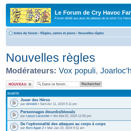
Le Forum de Cry Havoc Fa
Forum dédié aux jeux de plateau de la série Cry Hav
Index du forum
‹
Règles, cartes et pions
‹
Nouvelles règles
Nouvelles règles
Modérateurs:
Vox populi
,
Joarloc'
Écrire un nouveau
sujet
SUJETS
Jouer des Héros
par
elrindell
» Sam Avr 11, 2020 5:11 pm
Personnages étourdis/blessés
par
Lepus-Lacarotte
» Ven Mai 02, 2025 12:55 pm
De l'optionnalité des attaques au corps à corps
par
Born Again 2
» Mar Jan 23, 2024 9:11 am