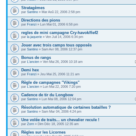
Stratagèmes
par
Santino
» Mar Aoû 22, 2006 2:58 pm
Directions des pions
par
Franzi
» Lun Mai 01, 2006 6:58 pm
regles de mini campagne Cry-havok/fief2
par
la jaquerie
» Ven Juil 14, 2006 6:34 pm
Jouer avec trois camps tous opposés
par
Santino
» Sam Avr 08, 2006 12:37 pm
Bonus de rangs
par
L'ancien
» Ven Mai 26, 2006 10:18 am
Demi hex
par
Franzi
» Jeu Mai 25, 2006 11:21 am
Règle de campagnes "Vikings"
par
L'ancien
» Lun Mai 22, 2006 7:20 pm
Cadence de tir du Longbow
par
Santino
» Lun Mai 08, 2006 12:04 pm
Résolution automatique de certaines batailles ?
par
Santino
» Sam Mar 04, 2006 4:24 pm
Une volée de traits... un chevalier recule !
par
Zorn
» Dim Déc 18, 2005 12:35 am
Règles sur les Licornes