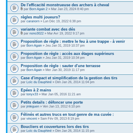
De l'efficacité monstrueuse des archers à cheval
par
Born Again 2
» Mar Jan 23, 2024 8:40 pm
règles multi joueurs?
par
caranorn
» Lun Déc 19, 2022 6:38 pm
variante combat avec des dés
par
nono3022
» Mar Avr 19, 2022 9:17 pm
Proposition de règle : mettre le feu à une trappe - à venir
par
Born Again
» Jeu Jan 31, 2019 10:37 pm
Proposition de règle : accès aux étages supérieurs
par
Born Again
» Jeu Jan 31, 2019 10:34 pm
Proposition de règle : sauter d'une terrasse
par
Born Again
» Mer Jan 30, 2019 11:17 pm
Case d'impact et simplification de la gestion des tirs
par
Loïc du Dauphiné
» Dim Jan 26, 2014 11:04 pm
Epées à 2 mains
par
tonyx33
» Mar Jan 05, 2016 11:21 am
Petits details : défoncer une porte
par
jmleguen
» Ven Jan 13, 2012 6:10 pm
Félinés et autres trucs en tout genre de ma cuvée :
par
vincent
» Sam Fév 09, 2013 8:19 pm
Boucliers et couvertures lors des tirs
par
Loïc du Dauphiné
» Dim Jan 26, 2014 11:15 pm