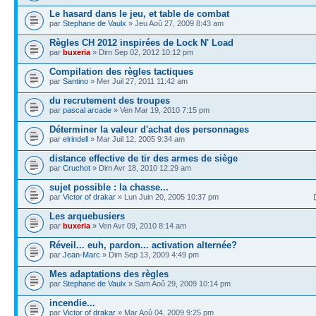
Le hasard dans le jeu, et table de combat
par
Stephane de Vaulx
» Jeu Aoû 27, 2009 8:43 am
Règles CH 2012 inspirées de Lock N' Load
par
buxeria
» Dim Sep 02, 2012 10:12 pm
Compilation des règles tactiques
par
Santino
» Mer Juil 27, 2011 11:42 am
du recrutement des troupes
par
pascal arcade
» Ven Mar 19, 2010 7:15 pm
Déterminer la valeur d'achat des personnages
par
elrindell
» Mar Juil 12, 2005 9:34 am
distance effective de tir des armes de siège
par
Cruchot
» Dim Avr 18, 2010 12:29 am
sujet possible : la chasse...
par
Victor of drakar
» Lun Juin 20, 2005 10:37 pm
Les arquebusiers
par
buxeria
» Ven Avr 09, 2010 8:14 am
Réveil... euh, pardon... activation alternée?
par
Jean-Marc
» Dim Sep 13, 2009 4:49 pm
Mes adaptations des règles
par
Stephane de Vaulx
» Sam Aoû 29, 2009 10:14 pm
incendie...
par
Victor of drakar
» Mar Aoû 04, 2009 9:25 pm