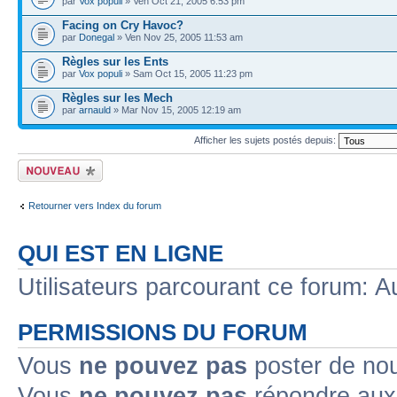
par
Vox populi
» Ven Oct 21, 2005 6:53 pm
Facing on Cry Havoc?
par
Donegal
» Ven Nov 25, 2005 11:53 am
Règles sur les Ents
par
Vox populi
» Sam Oct 15, 2005 11:23 pm
Règles sur les Mech
par
arnauld
» Mar Nov 15, 2005 12:19 am
Afficher les sujets postés depuis:
Écrire un nouveau
sujet
Retourner vers Index du forum
QUI EST EN LIGNE
Utilisateurs parcourant ce forum: Au
PERMISSIONS DU FORUM
Vous
ne pouvez pas
poster de no
Vous
ne pouvez pas
répondre aux