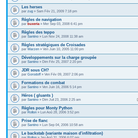
Les herses
par
zug
» Sam Fév 21, 2009 7:18 pm
Règles de navigation
par
buxeria
» Mer Sep 03, 2008 6:41 pm
Règles des teppo
par
Santino
» Lun Nov 24, 2008 11:38 am
Règles stratégiques de Croisades
par
Warzen
» Ven Juin 10, 2005 11:00 pm
Développements sur la charge groupée
par
Santino
» Dim Fév 25, 2007 2:20 pm
JDR sous CH?
par
Gorodoff
» Ven Fév 09, 2007 2:06 pm
Formations de combat
par
Santino
» Ven Juin 16, 2006 5:14 pm
Héros ( gluants )
par
Santino
» Dim Juil 23, 2006 2:25 am
Règles pour Monty Python
par
Rollon
» Lun Aoû 28, 2006 3:52 pm
Prise de flanc
par
Santino
» Lun Sep 04, 2006 10:58 am
Le backstab (variante maison d'infiltration)
par
Rollon
» Jeu Aoû 31, 2006 6:07 pm