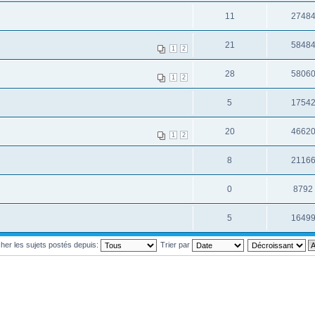
11
2748
21
5848
1
2
28
5806
1
2
5
1754
20
4662
1
2
8
2116
0
8792
5
1649
cher les sujets postés depuis:
Trier par