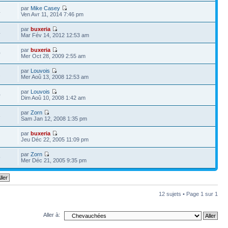
par
Mike Casey
4
Ven Avr 11, 2014 7:46 pm
par
buxeria
4
Mar Fév 14, 2012 12:53 am
par
buxeria
0
Mer Oct 28, 2009 2:55 am
par
Louvois
2
Mer Aoû 13, 2008 12:53 am
par
Louvois
0
Dim Aoû 10, 2008 1:42 am
par
Zorn
6
Sam Jan 12, 2008 1:35 pm
par
buxeria
Jeu Déc 22, 2005 11:09 pm
par
Zorn
9
Mer Déc 21, 2005 9:35 pm
12 sujets • Page
1
sur
1
Aller à: