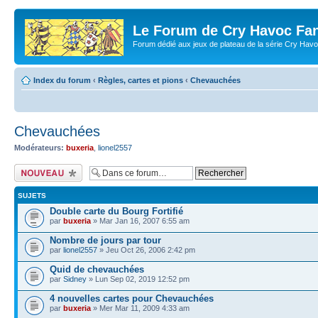
Le Forum de Cry Havoc Fa
Forum dédié aux jeux de plateau de la série Cry Hav
Index du forum
‹
Règles, cartes et pions
‹
Chevauchées
Chevauchées
Modérateurs:
buxeria
,
lionel2557
Écrire un nouveau
sujet
SUJETS
Double carte du Bourg Fortifié
par
buxeria
» Mar Jan 16, 2007 6:55 am
Nombre de jours par tour
par
lionel2557
» Jeu Oct 26, 2006 2:42 pm
Quid de chevauchées
par
Sidney
» Lun Sep 02, 2019 12:52 pm
4 nouvelles cartes pour Chevauchées
par
buxeria
» Mer Mar 11, 2009 4:33 am