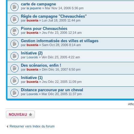
carte de campagne
par
la jaquerie
» Mar Nov 14, 2006 5:36 pm
Règle de campagne "Chevauchées"
par
buxeria
» Lun Juil 18, 2005 11:44 pm
Pions pour Chevauchées
par
buxeria
» Jeu Fév 23, 2006 12:14 am
Gestion informatisée des villes et villages
par
buxeria
» Sam Oct 28, 2006 8:14 am
Initiative (2)
par
Louvois
» Ven Déc 23, 2005 4:22 am
Des scénarios, enfin !
par
buxeria
» Dim Déc 16, 2007 6:50 pm
Initiative (1)
par
buxeria
» Jeu Déc 22, 2005 11:09 pm
Distance parcourue par un cheval
par
Louvois
» Mar Déc 20, 2005 11:37 pm
Affi
Écrire un nouveau
sujet
Retourner vers Index du forum