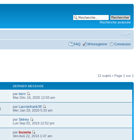
Recherche avancée
FAQ
M’enregistrer
Connexion
12 sujets • Page
1
sur
1
DERNIER MESSAGE
par
bern
5
Mar Déc 16, 2025 12:03 am
par
Lacroixfrank39
1
Mer Jan 29, 2020 5:33 am
par
Sidney
Lun Sep 02, 2019 12:52 pm
par
buxeria
3
Ven Aoû 22, 2014 1:47 am