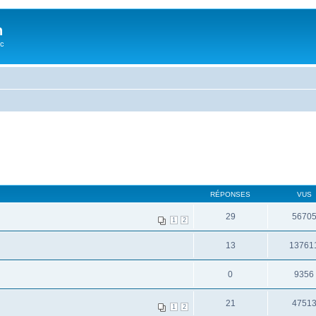
n
oc
RÉPONSES
VUS
29
5670
1
2
13
13761
0
9356
21
4751
1
2