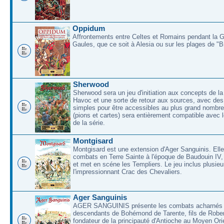
Oppidum
Affrontements entre Celtes et Romains pendant la 
Gaules, que ce soit à Alesia ou sur les plages de "
Sherwood
Sherwood sera un jeu d'initiation aux concepts de la
Havoc et une sorte de retour aux sources, avec des 
simples pour être accessibles au plus grand nombre
(pions et cartes) sera entièrement compatible avec l
de la série.
Montgisard
Montgisard est une extension d'Ager Sanguinis. Elle 
combats en Terre Sainte à l'époque de Baudouin IV,
et met en scéne les Templiers. Le jeu inclus plusieu
l'impressionnant Crac des Chevaliers.
Ager Sanguinis
AGER SANGUINIS présente les combats acharnés
descendants de Bohémond de Tarente, fils de Rober
fondateur de la principauté d'Antioche au Moyen O