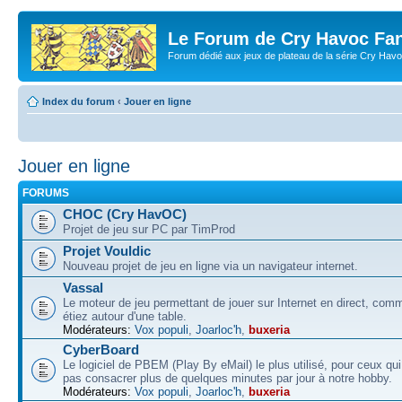
Le Forum de Cry Havoc Fa
Forum dédié aux jeux de plateau de la série Cry Hav
Index du forum
‹
Jouer en ligne
Jouer en ligne
FORUMS
CHOC (Cry HavOC)
Projet de jeu sur PC par TimProd
Projet Vouldic
Nouveau projet de jeu en ligne via un navigateur internet.
Vassal
Le moteur de jeu permettant de jouer sur Internet en direct, com
étiez autour d'une table.
Modérateurs:
Vox populi
,
Joarloc'h
,
buxeria
CyberBoard
Le logiciel de PBEM (Play By eMail) le plus utilisé, pour ceux qu
pas consacrer plus de quelques minutes par jour à notre hobby.
Modérateurs:
Vox populi
,
Joarloc'h
,
buxeria