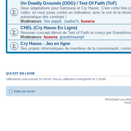
On Deadly Grounds (ODG) / Test Of Faith (ToF)
Deux adaptations pour Samourai et Cry Havoc. C'est cette fois-ci
vidéo, où vous jouez contre un ordinateur, avec le son et la résol
automatique des combats !
Modérateurs:
Vox populi
,
Joarloc'h
,
buxeria
CHEL (Cry Havoc En Ligne)
Nouveau concept dérivé de Test of Faith et conçu par Grandstro
Modérateurs:
buxeria
,
grandstroumpf
Cry Havoc - Jeu en ligne
Des projets informatiques de membres de la communauté, co
QUI EST EN LIGNE
Utilisateurs parcourant ce forum: Aucun utilisateur enregistré et 1 invité
Index du forum
Développé par
ph
Trad