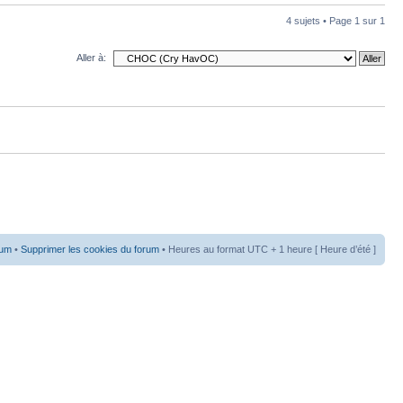
4 sujets • Page
1
sur
1
Aller à:
rum
•
Supprimer les cookies du forum
• Heures au format UTC + 1 heure [ Heure d’été ]