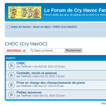
Le Forum de Cry Havoc Fa
Forum dédié aux jeux de plateau de la série Cry Hav
Index du forum
‹
Jouer en ligne
‹
CHOC (Cry HavOC)
CHOC (Cry HavOC)
Écrire un nouveau
sujet
SUJETS
CHOC
par
TimProd
» Jeu Aoû 28, 2014 10:15 pm
Combats, reculs et avances
par
TimProd
» Sam Fév 28, 2015 7:32 pm
Prise en charge des chevauchements de pions
par
TimProd
» Ven Nov 07, 2014 8:03 pm
Petites annonces
par
TimProd
» Sam Nov 01, 2014 3:32 pm
Affi