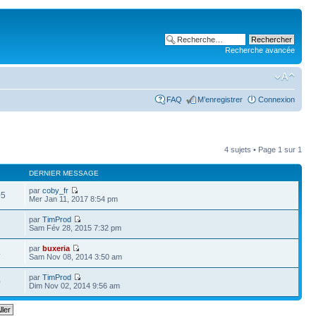
Recherche avancée
FAQ
M’enregistrer
Connexion
4 sujets • Page
1
sur
1
DERNIER MESSAGE
par
coby_fr
05
Mer Jan 11, 2017 8:54 pm
par
TimProd
Sam Fév 28, 2015 7:32 pm
par
buxeria
4
Sam Nov 08, 2014 3:50 am
par
TimProd
0
Dim Nov 02, 2014 9:56 am