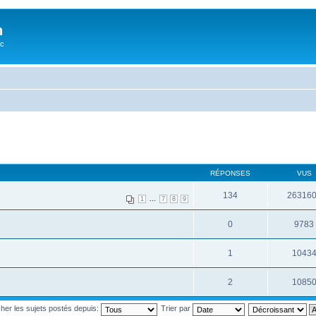
n
oc
RÉPONSES
VUS
134
26316
...
1
7
8
9
0
9783
1
1043
2
1085
cher les sujets postés depuis:
Trier par