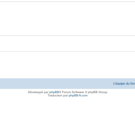
L’équipe du fo
Développé par
phpBB
® Forum Software © phpBB Group
Traduction par
phpBB-fr.com