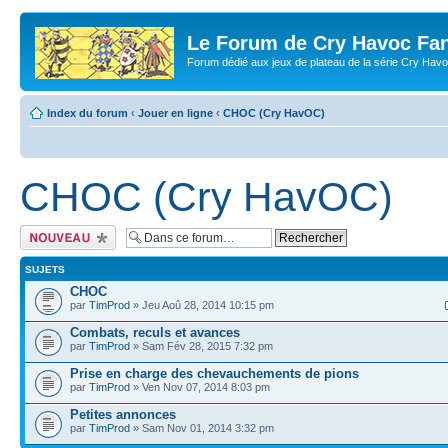
Le Forum de Cry Havoc Fa
Forum dédié aux jeux de plateau de la série Cry Hav
Index du forum
‹
Jouer en ligne
‹
CHOC (Cry HavOC)
CHOC (Cry HavOC)
Écrire un nouveau
sujet
SUJETS
CHOC
par
TimProd
» Jeu Aoû 28, 2014 10:15 pm
Combats, reculs et avances
par
TimProd
» Sam Fév 28, 2015 7:32 pm
Prise en charge des chevauchements de pions
par
TimProd
» Ven Nov 07, 2014 8:03 pm
Petites annonces
par
TimProd
» Sam Nov 01, 2014 3:32 pm