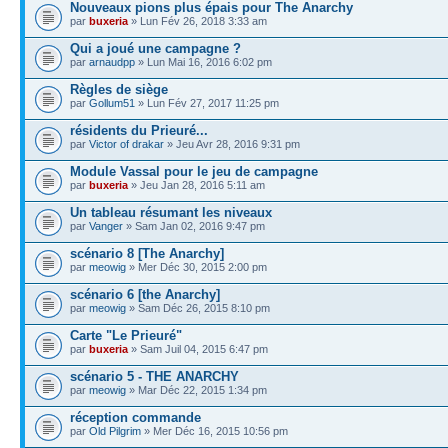
Nouveaux pions plus épais pour The Anarchy
par
buxeria
» Lun Fév 26, 2018 3:33 am
Qui a joué une campagne ?
par
arnaudpp
» Lun Mai 16, 2016 6:02 pm
Règles de siège
par
Gollum51
» Lun Fév 27, 2017 11:25 pm
résidents du Prieuré...
par
Victor of drakar
» Jeu Avr 28, 2016 9:31 pm
Module Vassal pour le jeu de campagne
par
buxeria
» Jeu Jan 28, 2016 5:11 am
Un tableau résumant les niveaux
par
Vanger
» Sam Jan 02, 2016 9:47 pm
scénario 8 [The Anarchy]
par
meowig
» Mer Déc 30, 2015 2:00 pm
scénario 6 [the Anarchy]
par
meowig
» Sam Déc 26, 2015 8:10 pm
Carte "Le Prieuré"
par
buxeria
» Sam Juil 04, 2015 6:47 pm
scénario 5 - THE ANARCHY
par
meowig
» Mar Déc 22, 2015 1:34 pm
réception commande
par
Old Pilgrim
» Mer Déc 16, 2015 10:56 pm