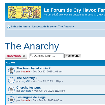
Le Forum de Cry Havoc Fa
Forum dédié aux jeux de plateau de la série Cry Hav
Index du forum
‹
Les jeux de la série
‹
The Anarchy
The Anarchy
Écrire un nouveau
sujet
SUJETS
The Anarchy, et après ?
par
buxeria
» Jeu Oct 22, 2015 1:01 am
The Anarchy 2
par
tonyx33
» Ven Nov 26, 2021 6:18 pm
Cherche testeurs
par
claymore
» Ven Oct 30, 2020 11:08 pm
Les engins de siège
par
buxeria
» Sam Jan 24, 2015 6:00 am