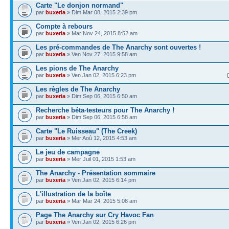
Carte "Le donjon normand"
par
buxeria
» Dim Mar 08, 2015 2:39 pm
Compte à rebours
par
buxeria
» Mar Nov 24, 2015 8:52 am
Les pré-commandes de The Anarchy sont ouvertes !
par
buxeria
» Ven Nov 27, 2015 9:58 am
Les pions de The Anarchy
par
buxeria
» Ven Jan 02, 2015 6:23 pm
Les règles de The Anarchy
par
buxeria
» Dim Sep 06, 2015 6:50 am
Recherche béta-testeurs pour The Anarchy !
par
buxeria
» Dim Sep 06, 2015 6:58 am
Carte "Le Ruisseau" (The Creek)
par
buxeria
» Mer Aoû 12, 2015 4:53 am
Le jeu de campagne
par
buxeria
» Mer Juil 01, 2015 1:53 am
The Anarchy - Présentation sommaire
par
buxeria
» Ven Jan 02, 2015 6:14 pm
L'illustration de la boîte
par
buxeria
» Mar Mar 24, 2015 5:08 am
Page The Anarchy sur Cry Havoc Fan
par
buxeria
» Ven Jan 02, 2015 6:26 pm