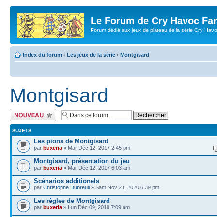
Le Forum de Cry Havoc Fa
Forum dédié aux jeux de plateau de la série Cry Hav
Index du forum
‹
Les jeux de la série
‹
Montgisard
Montgisard
Écrire un nouveau
sujet
SUJETS
Les pions de Montgisard
par
buxeria
» Mar Déc 12, 2017 2:45 pm
Montgisard, présentation du jeu
par
buxeria
» Mar Déc 12, 2017 6:03 am
Scénarios additionels
par
Christophe Dubreuil
» Sam Nov 21, 2020 6:39 pm
Les règles de Montgisard
par
buxeria
» Lun Déc 09, 2019 7:09 am