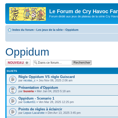
Le Forum de Cry Havoc Fa
Forum dédié aux jeux de plateau de la série Cry Hav
Index du forum
‹
Les jeux de la série
‹
Oppidum
Oppidum
Écrire un nouveau
sujet
SUJETS
Règle Oppidum VS règle Guiscard
par
nicolas_c
» Jeu Nov 06, 2025 2:06 am
Présentation d'Oppidum
par
buxeria
» Mer Jan 04, 2023 5:18 am
Oppidum - Scenario 1
par
Gollum51
» Ven Mar 28, 2025 12:25 pm
Points de règles à éclaircir
par
Lepus-Lacarotte
» Dim Avr 13, 2025 3:45 pm