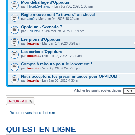
Mon déballage d'Oppidum
par
ThidalCryHavoc
» Lun Juin 30, 2025 1:08 pm
Règle mouvement "à travers" un cheval
par
jano2
» Mer Juin 04, 2025 10:32 am
Oppidum - Scenario 7
par
Gollum51
» Ven Mar 28, 2025 10:59 pm
Les pions d'Oppidum
par
buxeria
» Mar Jan 17, 2023 3:28 am
Les cartes d'Oppidum
par
buxeria
» Dim Juil 02, 2023 12:24 am
Compte à rebours pour le lancement !
par
buxeria
» Ven Sep 20, 2024 5:21 pm
Nous acceptons les précommandes pour OPPIDUM !
par
buxeria
» Lun Jan 06, 2025 4:33 am
Afficher les sujets postés depuis:
Écrire un nouveau
sujet
Retourner vers Index du forum
QUI EST EN LIGNE