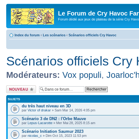
Le Forum de Cry Havoc Fa
Forum dédié aux jeux de plateau de la série Cry Hav
Index du forum
‹
Les scénarios
‹
Scénarios officiels Cry Havoc
Scénarios officiels Cry
Modérateurs:
Vox populi
,
Joarloc'
Écrire un nouveau
sujet
SUJETS
du très haut niveau en 3D
par
Victor of drakar
» Sam Mar 14, 2026 4:05 pm
Scénario 3 de DN2 : l'Orbe Mauve
par
Lepus-Lacarotte
» Mer Mai 28, 2025 8:15 am
Scénario Initiation Saumur 2023
par
nicolas_c
» Dim Oct 15, 2023 11:53 pm