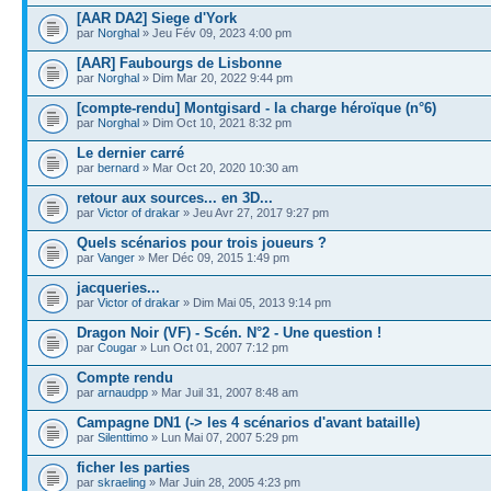
[AAR DA2] Siege d'York
par
Norghal
» Jeu Fév 09, 2023 4:00 pm
[AAR] Faubourgs de Lisbonne
par
Norghal
» Dim Mar 20, 2022 9:44 pm
[compte-rendu] Montgisard - la charge héroïque (n°6)
par
Norghal
» Dim Oct 10, 2021 8:32 pm
Le dernier carré
par
bernard
» Mar Oct 20, 2020 10:30 am
retour aux sources... en 3D...
par
Victor of drakar
» Jeu Avr 27, 2017 9:27 pm
Quels scénarios pour trois joueurs ?
par
Vanger
» Mer Déc 09, 2015 1:49 pm
jacqueries...
par
Victor of drakar
» Dim Mai 05, 2013 9:14 pm
Dragon Noir (VF) - Scén. N°2 - Une question !
par
Cougar
» Lun Oct 01, 2007 7:12 pm
Compte rendu
par
arnaudpp
» Mar Juil 31, 2007 8:48 am
Campagne DN1 (-> les 4 scénarios d'avant bataille)
par
Silenttimo
» Lun Mai 07, 2007 5:29 pm
ficher les parties
par
skraeling
» Mar Juin 28, 2005 4:23 pm