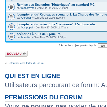
Remise des Scenarios "Historiques" au standard MC
par
reanonyme
» Jeu Juin 09, 2005 6:59 pm
[compte-rendu] Croisades scenario 1: La Charge des Templie
par
Gorodoff
» Lun Déc 12, 2005 5:20 am
[compte rendu] scén. 1 de "Samouraï": L'embuscade.
par
Vox populi
» Dim Nov 27, 2005 11:47 am
scénarios à plus de 2 joueurs
par
bonzillou
» Sam Nov 05, 2005 12:38 pm
Afficher les sujets postés depuis:
Écrire un nouveau
sujet
Retourner vers Index du forum
QUI EST EN LIGNE
Utilisateurs parcourant ce forum: Au
PERMISSIONS DU FORUM
Vous
ne pouvez pas
poster de no