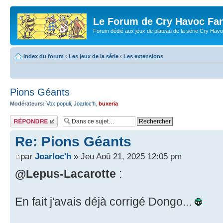
Le Forum de Cry Havoc Fa
Forum dédié aux jeux de plateau de la série Cry Hav
Index du forum
‹
Les jeux de la série
‹
Les extensions
Pions Géants
Modérateurs:
Vox populi
,
Joarloc'h
,
buxeria
Répondre
Re: Pions Géants
par
Joarloc'h
» Jeu Aoû 21, 2025 12:05 pm
@Lepus-Lacarotte
:
En fait j'avais déjà corrigé Dongo...