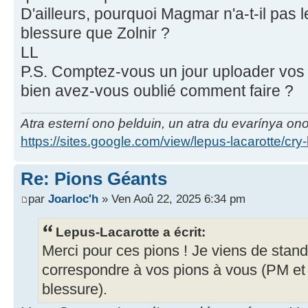
D'ailleurs, pourquoi Magmar n'a-t-il pa
blessure que Zolnir ?
LL
P.S. Comptez-vous un jour uploader vos 
bien avez-vous oublié comment faire ?
Atra esterní ono þelduin, un atra du evarínya on
https://sites.google.com/view/lepus-lacarotte/cry
Re: Pions Géants
par
Joarloc'h
» Ven Aoû 22, 2025 6:34 pm
Lepus-Lacarotte a écrit:
Merci pour ces pions ! Je viens de stand
correspondre à vos pions à vous (PM e
blessure).