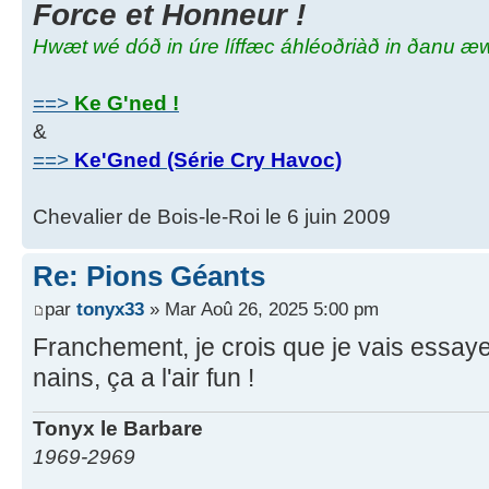
Force et Honneur !
Hwæt wé dóð in úre líffæc áhléoðriàð in ðanu æ
==>
Ke G'ned !
&
==>
Ke'Gned (Série Cry Havoc)
Chevalier de Bois-le-Roi le 6 juin 2009
Re: Pions Géants
par
tonyx33
» Mar Aoû 26, 2025 5:00 pm
Franchement, je crois que je vais essay
nains, ça a l'air fun !
Tonyx le Barbare
1969-2969