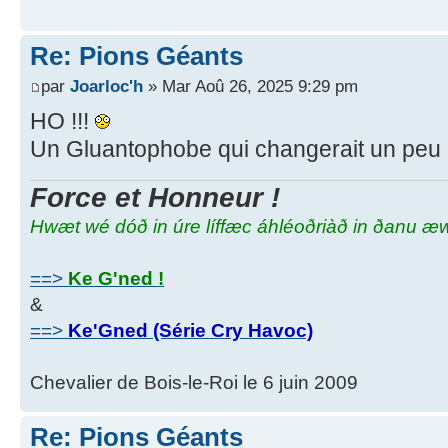
Re: Pions Géants
par
Joarloc'h
» Mar Aoû 26, 2025 9:29 pm
HO !!!
Un Gluantophobe qui changerait un peu 
Force et Honneur !
Hwæt wé dóð in úre líffæc áhléoðriàð in ðanu æ
==>
Ke G'ned !
&
==>
Ke'Gned (Série Cry Havoc)
Chevalier de Bois-le-Roi le 6 juin 2009
Re: Pions Géants