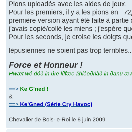
Pions uploadés avec les aides de jeux.
Pour les premiers, il y a les pions en
_72
première version ayant été faite à partie 
j'avais copié/collé les miens ; j'espère qu
Pour les seconds, je croise les doigts q
lépusiennes ne soient pas trop terribles.
Force et Honneur !
Hwæt wé dóð in úre líffæc áhléoðriàð in ðanu æ
==>
Ke G'ned !
&
==>
Ke'Gned (Série Cry Havoc)
Chevalier de Bois-le-Roi le 6 juin 2009