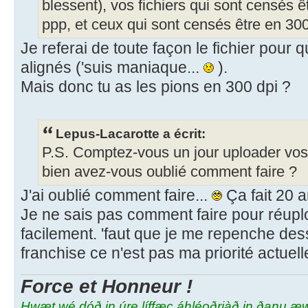
blessent), vos fichiers qui sont censés 
ppp, et ceux qui sont censés être en 30
Je referai de toute façon le fichier pour 
alignés ('suis maniaque...
).
Mais donc tu as les pions en 300 dpi ?
Lepus-Lacarotte a écrit:
P.S. Comptez-vous un jour uploader vos 
bien avez-vous oublié comment faire ?
J'ai oublié comment faire...
Ça fait 20 a
Je ne sais pas comment faire pour réupl
facilement. 'faut que je me repenche des
franchise ce n'est pas ma priorité actuel
Force et Honneur !
Hwæt wé dóð in úre líffæc áhléoðriàð in ðanu æ