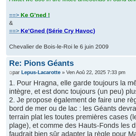
==>
Ke G'ned !
&
==>
Ke'Gned (Série Cry Havoc)
Chevalier de Bois-le-Roi le 6 juin 2009
Re: Pions Géants
par
Lepus-Lacarotte
» Ven Aoû 22, 2025 7:33 pm
1. Pour Hragna, elle garde toujours la mê
intègre, et est donc toujours (un peu) plu
2. Je propose également de faire une rè
bord de mer ou de lac : les Géants dev
terrain plat les toutes premières cases (
plage), et comme des Hauts-Fonds les de
faudrait bien sûr adapter la règle pour Ma