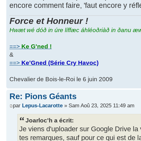
encore comment faire, 'faut encore y réflé
Force et Honneur !
Hwæt wé dóð in úre líffæc áhléoðriàð in ðanu æ
==>
Ke G'ned !
&
==>
Ke'Gned (Série Cry Havoc)
Chevalier de Bois-le-Roi le 6 juin 2009
Re: Pions Géants
par
Lepus-Lacarotte
» Sam Aoû 23, 2025 11:49 am
Joarloc'h a écrit:
Je viens d'uploader sur Google Drive la
tes remarques, sauf pour ce qui est de l