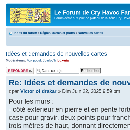
Le Forum de Cry Havoc Fa
Forum dédié aux jeux de plateau de la série Cry Hav
Index du forum
‹
Règles, cartes et pions
‹
Nouvelles cartes
Idées et demandes de nouvelles cartes
Modérateurs:
Vox populi
,
Joarloc'h
,
buxeria
Répondre
Re: Idées et demandes de nouv
par
Victor of drakar
» Dim Juin 22, 2025 9:59 pm
Pour les murs :
- côté extérieur en pierre et en pente for
case pour gravir, deux points pour franch
trois mètres de haut, donnant directement 