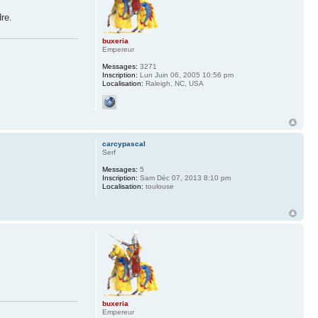
re.
buxeria
Empereur
Messages:
3271
Inscription:
Lun Juin 06, 2005 10:56 pm
Localisation:
Raleigh, NC, USA
carcypascal
Serf
Messages:
5
Inscription:
Sam Déc 07, 2013 8:10 pm
Localisation:
toulouse
buxeria
Empereur