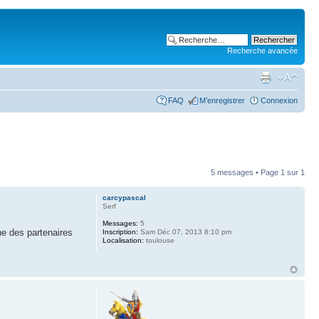
Recherche avancée
FAQ
M’enregistrer
Connexion
5 messages • Page
1
sur
1
carcypascal
Serf
Messages:
5
he des partenaires
Inscription:
Sam Déc 07, 2013 8:10 pm
Localisation:
toulouse