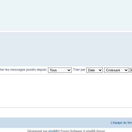
cher les messages postés depuis:
Trier par
L’équipe du fo
Développé par
phpBB
® Forum Software © phpBB Group