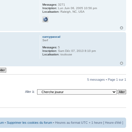
Messages:
3271
Inscription:
Lun Juin 06, 2005 10:56 pm
Localisation:
Raleigh, NC, USA
carcypascal
Serf
Messages:
5
Inscription:
Sam Déc 07, 2013 8:10 pm
Localisation:
toulouse
5 messages • Page
1
sur
1
Aller à:
rum
•
Supprimer les cookies du forum
• Heures au format UTC + 1 heure [ Heure d’été ]