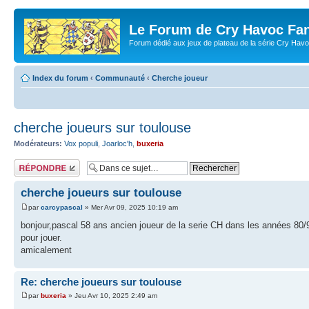
Le Forum de Cry Havoc Fa
Forum dédié aux jeux de plateau de la série Cry Hav
Index du forum
‹
Communauté
‹
Cherche joueur
cherche joueurs sur toulouse
Modérateurs:
Vox populi
,
Joarloc'h
,
buxeria
Répondre
cherche joueurs sur toulouse
par
carcypascal
» Mer Avr 09, 2025 10:19 am
bonjour,pascal 58 ans ancien joueur de la serie CH dans les années 80/90
pour jouer.
amicalement
Re: cherche joueurs sur toulouse
par
buxeria
» Jeu Avr 10, 2025 2:49 am