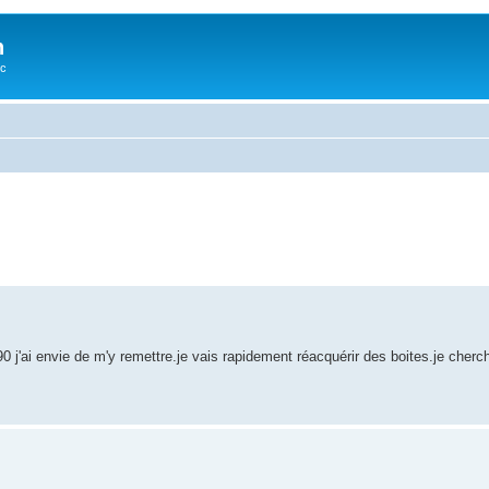
n
oc
 j'ai envie de m'y remettre.je vais rapidement réacquérir des boites.je cherc