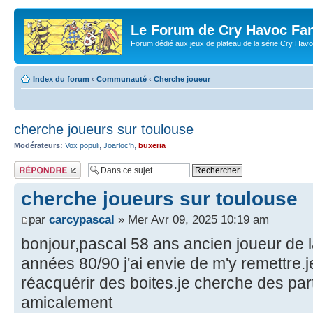
Le Forum de Cry Havoc Fa
Forum dédié aux jeux de plateau de la série Cry Hav
Index du forum
‹
Communauté
‹
Cherche joueur
cherche joueurs sur toulouse
Modérateurs:
Vox populi
,
Joarloc'h
,
buxeria
Répondre
cherche joueurs sur toulouse
par
carcypascal
» Mer Avr 09, 2025 10:19 am
bonjour,pascal 58 ans ancien joueur de 
années 80/90 j'ai envie de m'y remettre.
réacquérir des boites.je cherche des par
amicalement