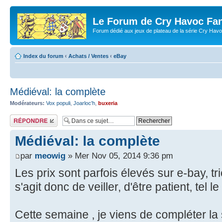
Le Forum de Cry Havoc Fa
Forum dédié aux jeux de plateau de la série Cry Hav
Index du forum
‹
Achats / Ventes
‹
eBay
Médiéval: la complète
Modérateurs:
Vox populi
,
Joarloc'h
,
buxeria
Répondre
Médiéval: la complète
par
meowig
» Mer Nov 05, 2014 9:36 pm
Les prix sont parfois élevés sur e-bay, tric
s'agit donc de veiller, d'être patient, tel le f
Cette semaine , je viens de compléter la