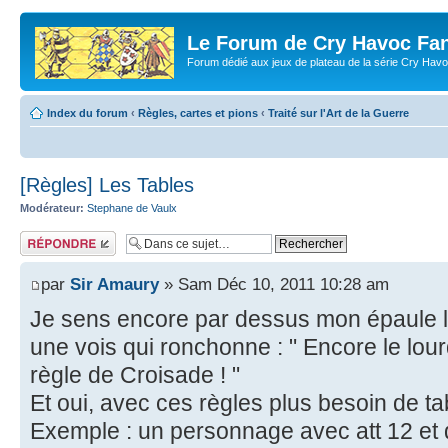
Le Forum de Cry Havoc Fa
Forum dédié aux jeux de plateau de la série Cry Hav
Index du forum
‹
Règles, cartes et pions
‹
Traité sur l'Art de la Guerre
[Règles] Les Tables
Modérateur:
Stephane de Vaulx
Répondre
par
Sir Amaury
» Sam Déc 10, 2011 10:28 am
Je sens encore par dessus mon épaule le
une vois qui ronchonne : " Encore le lou
règle de Croisade ! "
Et oui, avec ces règles plus besoin de ta
Exemple : un personnage avec att 12 et 