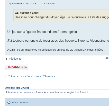
par
sauret
» Lun Jan 31, 2022 5:38 pm
buxeria a écrit:
Une idée pour changer du Moyen Âge. Je l'ajouterai à la liste des sugge
Un jeu sur la "guerre franco-indienne" serait génial.
J'ai toujours eut envie de jouer avec des Iroquois, Hurons, Algonquins, e
A la fin , ce qui importe ce ne sont pas les années de vie , sinon la vie des années .
Aff
Précédente
Répondre
Retourner vers Forteresses d'Outremer
QUI EST EN LIGNE
Utilisateurs parcourant ce forum: Aucun utilisateur enregistré et 1 invité
Index du forum