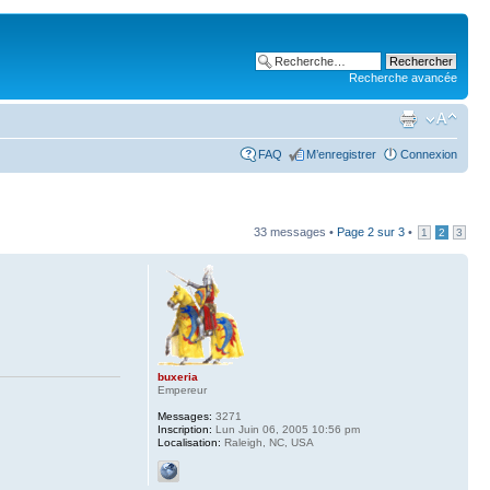
Recherche avancée
FAQ
M’enregistrer
Connexion
33 messages •
Page
2
sur
3
•
1
2
3
buxeria
Empereur
Messages:
3271
Inscription:
Lun Juin 06, 2005 10:56 pm
Localisation:
Raleigh, NC, USA