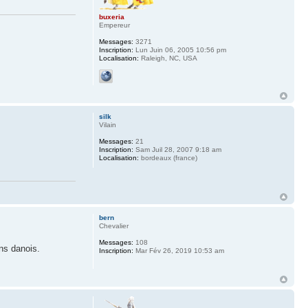
buxeria
Empereur
Messages:
3271
Inscription:
Lun Juin 06, 2005 10:56 pm
Localisation:
Raleigh, NC, USA
silk
Vilain
Messages:
21
Inscription:
Sam Juil 28, 2007 9:18 am
Localisation:
bordeaux (france)
bern
Chevalier
Messages:
108
ns danois.
Inscription:
Mar Fév 26, 2019 10:53 am