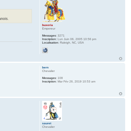
anois.
buxeria
Empereur
Messages:
3271
Inscription:
Lun Juin 06, 2005 10:56 pm
Localisation:
Raleigh, NC, USA
bern
Chevalier
Messages:
108
Inscription:
Mar Fév 26, 2019 10:53 am
sauret
Chevalier