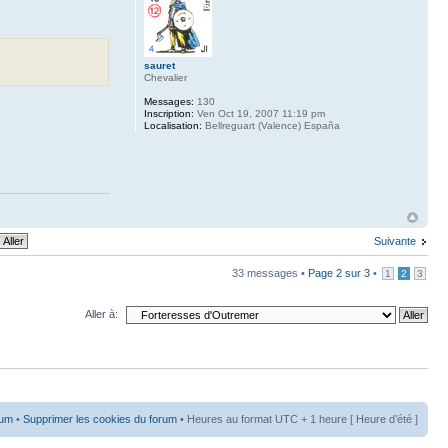
sauret
Chevalier
Messages:
130
Inscription:
Ven Oct 19, 2007 11:19 pm
Localisation:
Bellreguart (Valence) España
Suivante
33 messages •
Page
2
sur
3
•
1
2
3
Aller à:
rum
•
Supprimer les cookies du forum
• Heures au format UTC + 1 heure [ Heure d’été ]