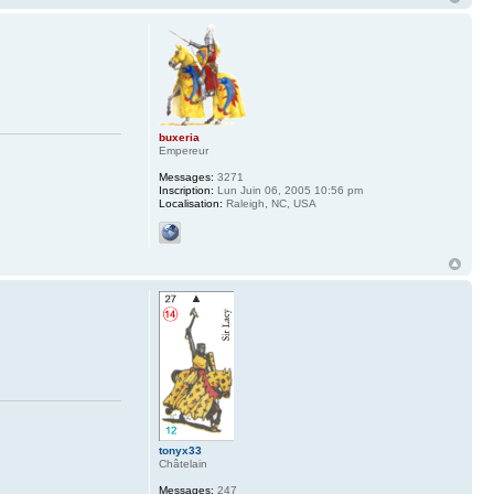
buxeria
Empereur
Messages:
3271
Inscription:
Lun Juin 06, 2005 10:56 pm
Localisation:
Raleigh, NC, USA
tonyx33
Châtelain
Messages:
247