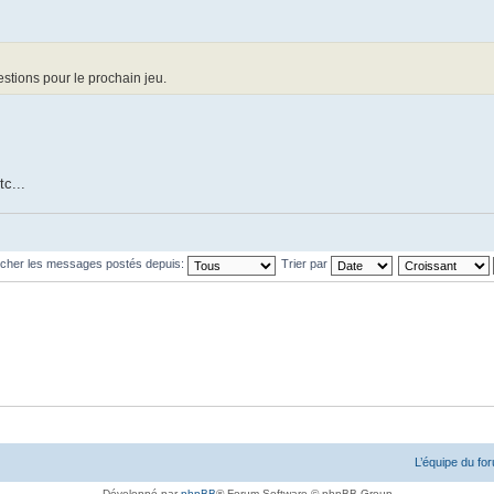
stions pour le prochain jeu.
tc...
icher les messages postés depuis:
Trier par
L’équipe du fo
Développé par
phpBB
® Forum Software © phpBB Group