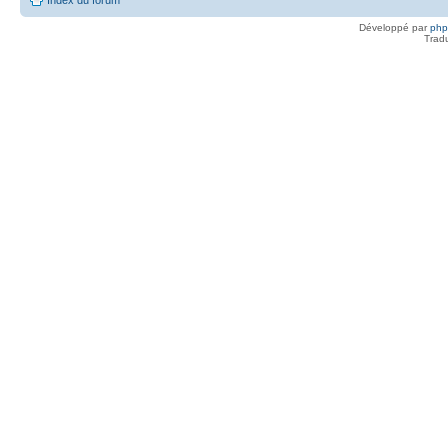
Index du forum
Développé par
ph
Trad