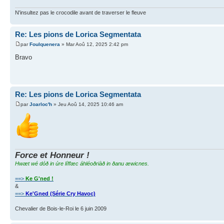
N'insultez pas le crocodile avant de traverser le fleuve
Re: Les pions de Lorica Segmentata
par
Foulquenera
» Mar Aoû 12, 2025 2:42 pm
Bravo
Re: Les pions de Lorica Segmentata
par
Joarloc'h
» Jeu Aoû 14, 2025 10:46 am
Force et Honneur !
Hwæt wé dóð in úre líffæc áhléoðriàð in ðanu æwicnes.
==>
Ke G'ned !
&
==>
Ke'Gned (Série Cry Havoc)
Chevalier de Bois-le-Roi le 6 juin 2009