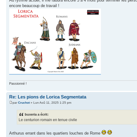
Au rythme actuel, il me faudra encore 3 à 4 mois pour terminer les pers
encore beaucoup de travail !
Passionné !
Re: Les pions de Lorica Segmentata
par
Cruchot
» Lun Aoû 11, 2025 1:25 pm
buxeria a écrit:
Le centurion romain en tenue civile
Arthurus errant dans les quartiers louches de Rome