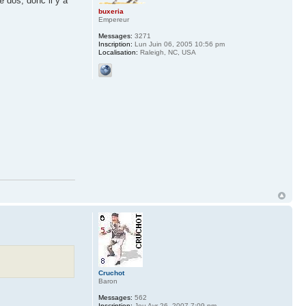
 dos, donc il y a
buxeria
Empereur
Messages:
3271
Inscription:
Lun Juin 06, 2005 10:56 pm
Localisation:
Raleigh, NC, USA
Cruchot
Baron
Messages:
562
Inscription:
Jeu Avr 26, 2007 7:09 pm