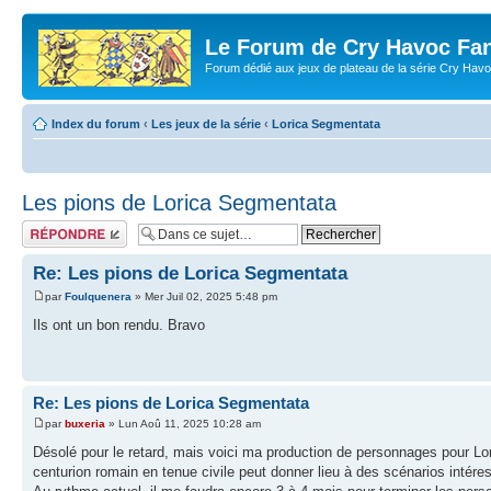
Le Forum de Cry Havoc Fa
Forum dédié aux jeux de plateau de la série Cry Hav
Index du forum
‹
Les jeux de la série
‹
Lorica Segmentata
Les pions de Lorica Segmentata
Répondre
Re: Les pions de Lorica Segmentata
par
Foulquenera
» Mer Juil 02, 2025 5:48 pm
Ils ont un bon rendu. Bravo
Re: Les pions de Lorica Segmentata
par
buxeria
» Lun Aoû 11, 2025 10:28 am
Désolé pour le retard, mais voici ma production de personnages pour Lo
centurion romain en tenue civile peut donner lieu à des scénarios intére