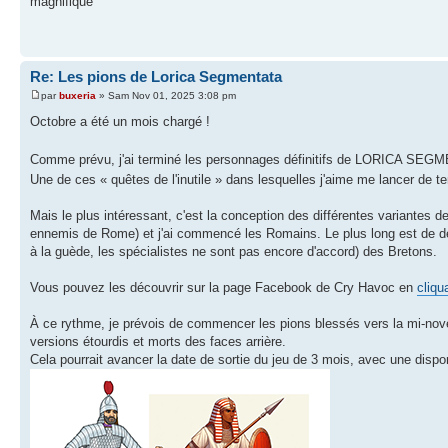
magnifique
Re: Les pions de Lorica Segmentata
par
buxeria
» Sam Nov 01, 2025 3:08 pm
Octobre a été un mois chargé !
Comme prévu, j'ai terminé les personnages définitifs de LORICA SEGMEN
Une de ces « quêtes de l'inutile » dans lesquelles j'aime me lancer de
Mais le plus intéressant, c'est la conception des différentes variantes
ennemis de Rome) et j'ai commencé les Romains. Le plus long est de dess
à la guède, les spécialistes ne sont pas encore d'accord) des Bretons.
Vous pouvez les découvrir sur la page Facebook de Cry Havoc en
cliqu
À ce rythme, je prévois de commencer les pions blessés vers la mi-novem
versions étourdis et morts des faces arrière.
Cela pourrait avancer la date de sortie du jeu de 3 mois, avec une disponi