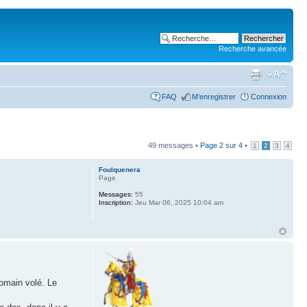
Recherche avancée
FAQ
M’enregistrer
Connexion
49 messages •
Page
2
sur
4
•
1
2
3
4
Foulquenera
Page
Messages:
55
Inscription:
Jeu Mar 06, 2025 10:04 am
omain volé. Le