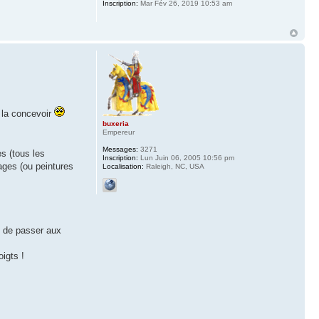
Inscription:
Mar Fév 26, 2019 10:53 am
 la concevoir
buxeria
Empereur
Messages:
3271
s (tous les
Inscription:
Lun Juin 06, 2005 10:56 pm
es ​​(ou peintures
Localisation:
Raleigh, NC, USA
t de passer aux
oigts !