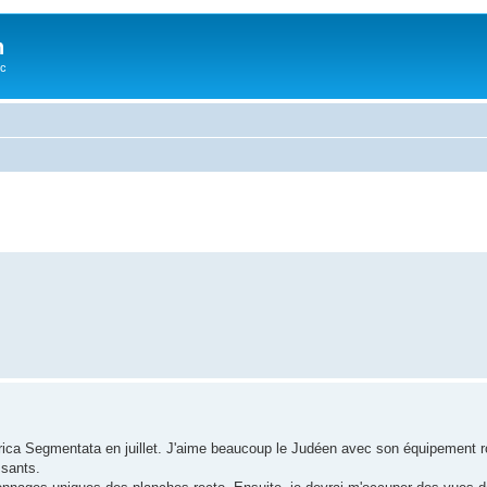
n
oc
rica Segmentata en juillet. J'aime beaucoup le Judéen avec son équipement r
ssants.