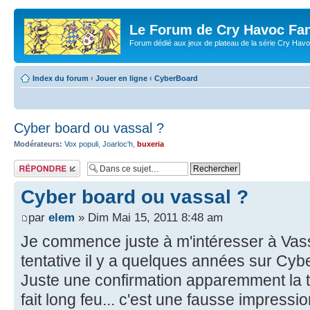
Le Forum de Cry Havoc Fa
Forum dédié aux jeux de plateau de la série Cry Hav
Index du forum
‹
Jouer en ligne
‹
CyberBoard
Cyber board ou vassal ?
Modérateurs:
Vox populi
,
Joarloc'h
,
buxeria
Répondre
Cyber board ou vassal ?
par
elem
» Dim Mai 15, 2011 8:48 am
Je commence juste à m'intéresser à Vas
tentative il y a quelques années sur Cyb
Juste une confirmation apparemment la 
fait long feu... c'est une fausse impressi