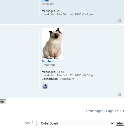
elem
Châtelain
Messages:
292
Inscription:
Mer Sep 14, 2005 6:48 pm
Santino
Empereur
Messages:
1568
Inscription:
Mer Juin 22, 2005 10:50 pm
Localisation:
Strasbourg
4 messages • Page
1
sur
1
Aller à: