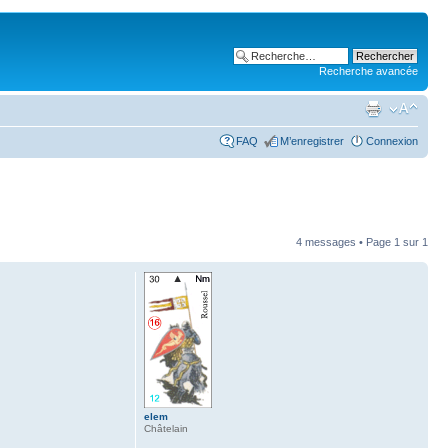
Recherche avancée
FAQ
M’enregistrer
Connexion
4 messages • Page
1
sur
1
elem
Châtelain