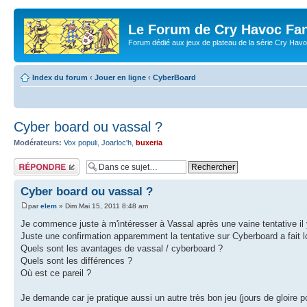
Le Forum de Cry Havoc Fa
Forum dédié aux jeux de plateau de la série Cry Hav
Index du forum
‹
Jouer en ligne
‹
CyberBoard
Cyber board ou vassal ?
Modérateurs:
Vox populi
,
Joarloc'h
,
buxeria
Répondre
Cyber board ou vassal ?
par
elem
» Dim Mai 15, 2011 8:48 am
Je commence juste à m'intéresser à Vassal après une vaine tentative i
Juste une confirmation apparemment la tentative sur Cyberboard a fait l
Quels sont les avantages de vassal / cyberboard ?
Quels sont les différences ?
Où est ce pareil ?
Je demande car je pratique aussi un autre très bon jeu (jours de gloire po