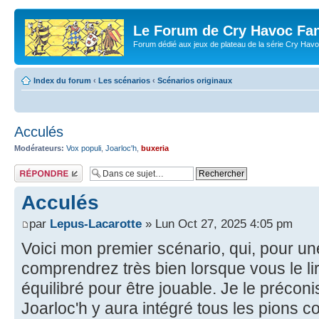
Le Forum de Cry Havoc Fa
Forum dédié aux jeux de plateau de la série Cry Hav
Index du forum
‹
Les scénarios
‹
Scénarios originaux
Acculés
Modérateurs:
Vox populi
,
Joarloc'h
,
buxeria
Répondre
Acculés
par
Lepus-Lacarotte
» Lun Oct 27, 2025 4:05 pm
Voici mon premier scénario, qui, pour u
comprendrez très bien lorsque vous le lir
équilibré pour être jouable. Je le préco
Joarloc'h y aura intégré tous les pions con