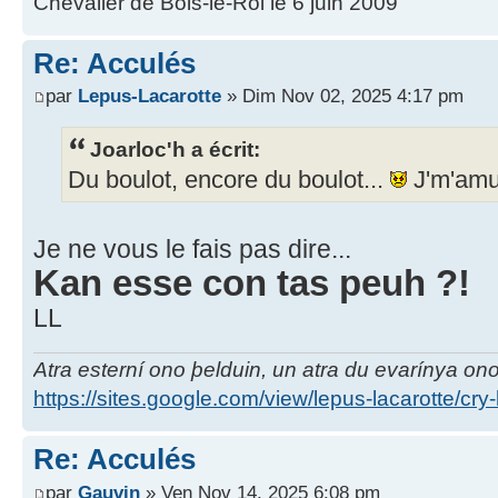
Chevalier de Bois-le-Roi le 6 juin 2009
Re: Acculés
par
Lepus-Lacarotte
» Dim Nov 02, 2025 4:17 pm
Joarloc'h a écrit:
Du boulot, encore du boulot...
J'm'amu
Je ne vous le fais pas dire...
Kan esse con tas peuh ?!
LL
Atra esterní ono þelduin, un atra du evarínya on
https://sites.google.com/view/lepus-lacarotte/cry
Re: Acculés
par
Gauvin
» Ven Nov 14, 2025 6:08 pm