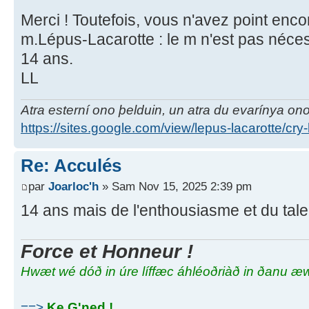
Merci ! Toutefois, vous n'avez point enco
m.Lépus-Lacarotte : le m n'est pas néces
14 ans.
LL
Atra esterní ono þelduin, un atra du evarínya on
https://sites.google.com/view/lepus-lacarotte/cry
Re: Acculés
par
Joarloc'h
» Sam Nov 15, 2025 2:39 pm
14 ans mais de l'enthousiasme et du tale
Force et Honneur !
Hwæt wé dóð in úre líffæc áhléoðriàð in ðanu æ
==>
Ke G'ned !