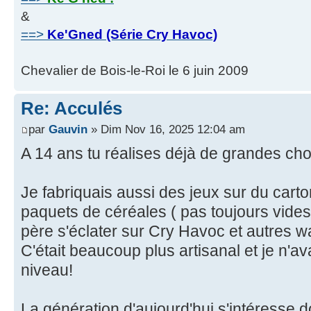
&
==>
Ke'Gned (Série Cry Havoc)
Chevalier de Bois-le-Roi le 6 juin 2009
Re: Acculés
par
Gauvin
» Dim Nov 16, 2025 12:04 am
A 14 ans tu réalises déjà de grandes ch
Je fabriquais aussi des jeux sur du cart
paquets de céréales ( pas toujours vide
père s'éclater sur Cry Havoc et autres 
C'était beaucoup plus artisanal et je n'a
niveau!
La génération d'aujourd'hui s'intéresse 