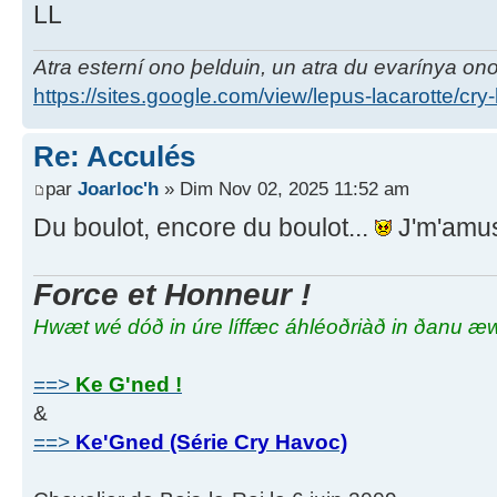
LL
Atra esterní ono þelduin, un atra du evarínya on
https://sites.google.com/view/lepus-lacarotte/cry
Re: Acculés
par
Joarloc'h
» Dim Nov 02, 2025 11:52 am
Du boulot, encore du boulot...
J'm'amus
Force et Honneur !
Hwæt wé dóð in úre líffæc áhléoðriàð in ðanu æ
==>
Ke G'ned !
&
==>
Ke'Gned (Série Cry Havoc)