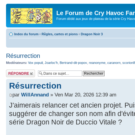
Le Forum de Cry Havoc Fa
Forum dédié aux jeux de plateau de la série Cry Hav
Index du forum
‹
Règles, cartes et pions
‹
Dragon Noir 3
Résurrection
Modérateurs:
Vox populi
,
Joarloc'h
,
Bertrand-dit-popov
,
reanonyme
,
caranorn
,
scorion
Répondre
Résurrection
par
WillAnnand
» Ven Mar 20, 2026 12:39 am
J'aimerais relancer cet ancien projet. Pu
suggérer de changer son nom afin d'évite
série Dragon Noir de Duccio Vitale ?