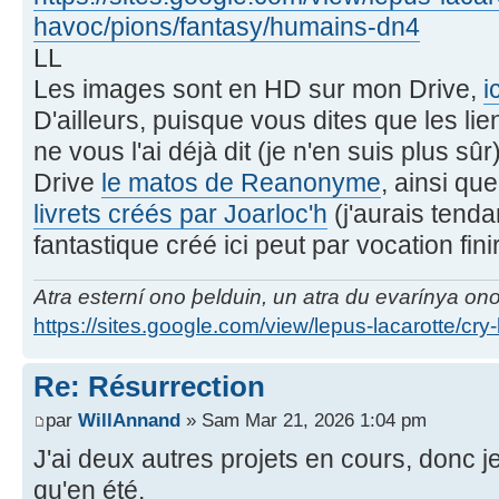
havoc/pions/fantasy/humains-dn4
LL
Les images sont en HD sur mon Drive,
i
D'ailleurs, puisque vous dites que les lie
ne vous l'ai déjà dit (je n'en suis plus s
Drive
le matos de Reanonyme
, ainsi qu
livrets créés par Joarloc'h
(j'aurais tenda
fantastique créé ici peut par vocation f
Atra esterní ono þelduin, un atra du evarínya on
https://sites.google.com/view/lepus-lacarotte/cry
Re: Résurrection
par
WillAnnand
» Sam Mar 21, 2026 1:04 pm
J'ai deux autres projets en cours, donc 
qu'en été.