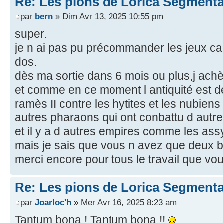
Re: Les pions de Lorica Segmenta
par
bern
» Dim Avr 13, 2025 10:55 pm
super.
je n ai pas pu précommander les jeux c
dos.
dès ma sortie dans 6 mois ou plus,j achèt
et comme en ce moment l antiquité est d
ramès II contre les hytites et les nubiens
autres pharaons qui ont conbattu d autr
et il y a d autres empires comme les ass
mais je sais que vous n avez que deux b
merci encore pour tous le travail que vou
Re: Les pions de Lorica Segmenta
par
Joarloc'h
» Mer Avr 16, 2025 8:23 am
Tantum bona ! Tantum bona !!