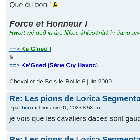
Que du bon !
Force et Honneur !
Hwæt wé dóð in úre líffæc áhléoðriàð in ðanu æ
==>
Ke G'ned !
&
==>
Ke'Gned (Série Cry Havoc)
Chevalier de Bois-le-Roi le 6 juin 2009
Re: Les pions de Lorica Segmenta
par
bern
» Dim Juin 01, 2025 8:53 pm
je vois que les cavaliers daces sont gau
Re: Les pions de Lorica Segmenta