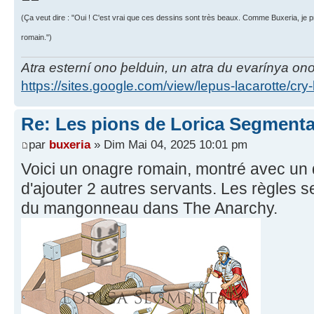
(Ça veut dire : "Oui ! C'est vrai que ces dessins sont très beaux. Comme Buxeria, je p
romain.")
Atra esterní ono þelduin, un atra du evarínya on
https://sites.google.com/view/lepus-lacarotte/cry
Re: Les pions de Lorica Segmenta
par
buxeria
» Dim Mai 04, 2025 10:01 pm
Voici un onagre romain, montré avec un 
d'ajouter 2 autres servants. Les règles se
du mangonneau dans The Anarchy.