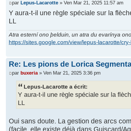
par
Lepus-Lacarotte
» Ven Mar 21, 2025 11:57 am
Y aura-t-il une règle spéciale sur la flèc
LL
Atra esterní ono þelduin, un atra du evarínya on
https://sites.google.com/view/lepus-lacarotte/cry
Re: Les pions de Lorica Segmenta
par
buxeria
» Ven Mar 21, 2025 3:36 pm
Lepus-Lacarotte a écrit:
Y aura-t-il une règle spéciale sur la flè
LL
Oui sans doute. La gestion des arcs com
(facile, elle existe déjà dans Guiscard/A