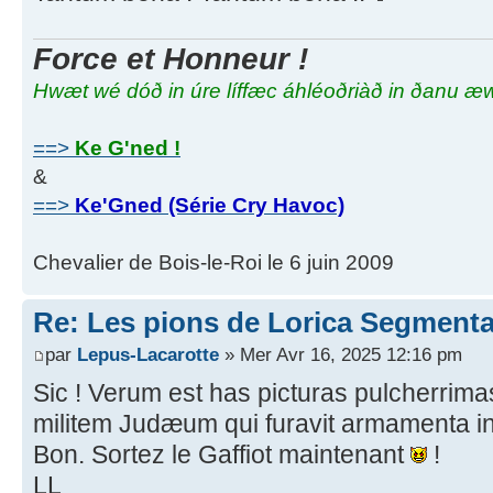
Force et Honneur !
Hwæt wé dóð in úre líffæc áhléoðriàð in ðanu æ
==>
Ke G'ned !
&
==>
Ke'Gned (Série Cry Havoc)
Chevalier de Bois-le-Roi le 6 juin 2009
Re: Les pions de Lorica Segmenta
par
Lepus-Lacarotte
» Mer Avr 16, 2025 12:16 pm
Sic ! Verum est has picturas pulcherrima
militem Judæum qui furavit armamenta i
Bon. Sortez le Gaffiot maintenant
!
LL