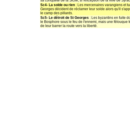
sa conquète de la Sicile, à l'exception de la ville de Syra
Sc4- La solde ou rien
: Les mercenaires varangiens et tu
Georges décident de réclamer leur solde alors qu'il s'app
le camp des pillards.
Sc5- Le détroit de St Georges
: Les byzantins en fuite d
le Bosphore sous le feu de l'ennemi, mais une félouque
de leur barrer la route vers la liberté.