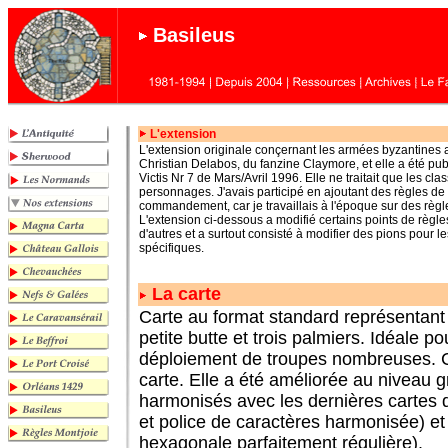
Basileus
L'extension
L'extension originale conçernant les armées byzantines 
Christian Delabos, du fanzine Claymore, et elle a été pu
Victis Nr 7 de Mars/Avril 1996. Elle ne traitait que les cla
personnages. J'avais participé en ajoutant des règles de
commandement, car je travaillais à l'époque sur des règle
L'extension ci-dessous a modifié certains points de règle
d'autres et a surtout consisté à modifier des pions pour l
spécifiques.
La carte
Carte au format standard représentan
petite butte et trois palmiers. Idéale p
déploiement de troupes nombreuses. C'
carte. Elle a été améliorée au niveau g
harmonisés avec les dernières cartes 
et police de caractères harmonisée) et j
hexagonale parfaitement régulière).