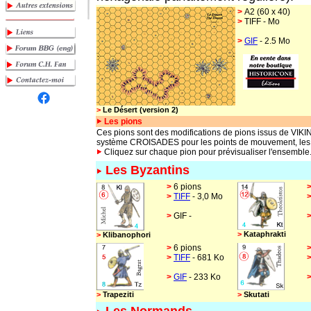
>
A2 (60 x 40)
>
TIFF - Mo
>
GIF
- 2.5 Mo
>
Le Désert (version 2)
Les pions
Ces pions sont des modifications de pions issus de VIK
système CROISADES pour les points de mouvement, les fl
Cliquez sur chaque pion pour prévisualiser l'ensemble
Les Byzantins
>
6 pions
>
TIFF
- 3,0 Mo
>
GIF -
>
Kataphrakti
>
Klibanophori
>
6 pions
>
TIFF
- 681 Ko
>
GIF
- 233 Ko
>
Trapeziti
>
Skutati