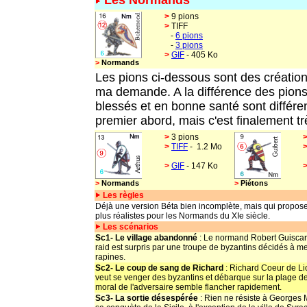
Les Normands
>
9 pions
>
TIFF
-
6 pions
-
3 pions
>
GIF
- 405 Ko
>
Normands
Les pions ci-dessous
sont des création
ma demande. A la différence des pions 
blessés et en bonne santé sont différen
premier abord, mais c'est finalement tr
>
3 pions
>
TIFF
-
1.2 Mo
>
GIF
- 147 Ko
>
Normands
>
Piétons
Les règles
Déjà une version Béta bien incomplète, mais qui propos
plus réalistes pour les Normands du XIe siècle.
Les
scénarios
Sc1- Le village abandonné
: Le normand Robert Guiscard
raid est surpris par une troupe de byzantins décidés à met
rapines.
Sc2- Le coup de sang de Richard
: Richard Coeur de L
veut se venger des byzantins et débarque sur la plage d
moral de l'adversaire semble flancher rapidement.
Sc3- La sortie désespérée
: Rien ne résiste à Georges