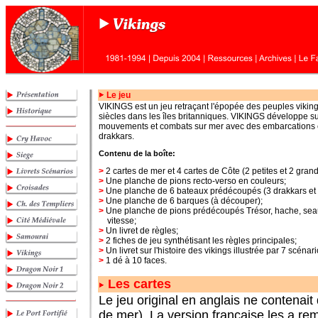
Le jeu
VIKINGS est un jeu retraçant l'épopée des peuples viking
siècles dans les îles britanniques. VIKINGS développe su
mouvements et combats sur mer avec des embarcations
drakkars.
Contenu de la boîte:
>
2 cartes de mer et 4 cartes de Côte (2 petites et 2 grand
>
Une planche de pions recto-verso en couleurs;
>
Une planche de 6 bateaux prédécoupés (3 drakkars et 3
>
Une planche de 6 barques (à découper);
>
Une planche de pions prédécoupés Trésor, hache, seau
vitesse;
>
Un livret de règles;
>
2 fiches de jeu synthétisant les règles principales;
>
Un livret sur l'histoire des vikings illustrée par 7 scénari
>
1 dé à 10 faces.
Les cartes
Le jeu original en anglais ne contenait
de mer). La version française les a r