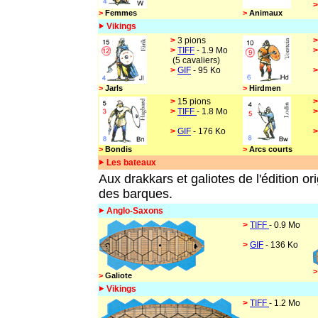
>
Femmes
>
Animaux
Vikings
>
3 pions
>
TIFF
- 1.9 Mo
(5 cavaliers)
>
GIF
- 95 Ko
>
Jarls
>
Hirdmen
>
15 pions
>
TIFF
- 1.8 Mo
>
GIF
- 176 Ko
>
Bondis
>
Arcs courts
Les bateaux
Aux drakkars et galiotes de l'édition or
des barques.
Anglo-Saxons
>
TIFF
- 0.9 Mo
>
GIF
- 136 Ko
>
>
Galiote
Vikings
>
TIFF
- 1.2 Mo