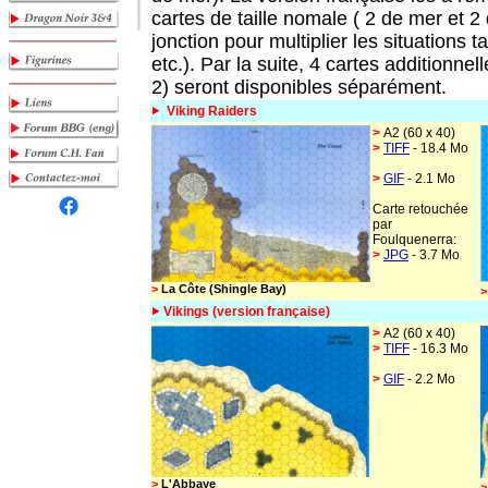
cartes de taille nomale ( 2 de mer et 2 
jonction pour multiplier les situations 
etc.). Par la suite, 4 cartes additionne
2) seront disponibles séparément.
Viking Raiders
>
A2 (60 x 40)
>
TIFF
- 18.4 Mo
>
GIF
- 2.1 Mo
Carte retouchée
par
Foulquenerra:
>
JPG
- 3.7 Mo
>
La Côte (Shingle Bay)
>
Vikings
(version française)
>
A2 (60 x 40)
>
TIFF
- 16.3 Mo
>
GIF
- 2.2 Mo
>
L'Abbaye
>