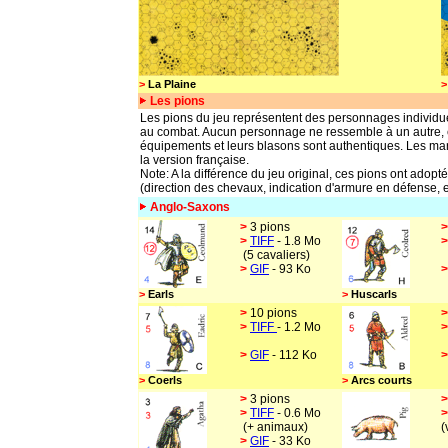
>
La Plaine
>
Les pions
Les pions du jeu représentent des personnages individuels
au combat. Aucun personnage ne ressemble à un autre, e
équipements et leurs blasons sont authentiques. Les ma
la version française.
Note: A la différence du jeu original, ces pions ont ad
(direction des chevaux, indication d'armure en défense, et
Anglo-Saxons
>
3 pions
>
TIFF
- 1.8 Mo
(5 cavaliers)
>
GIF
- 93 Ko
>
Earls
>
Huscarls
>
10 pions
>
TIFF
- 1.2 Mo
>
GIF
- 112 Ko
>
Coerls
>
Arcs courts
>
3 pions
>
TIFF
- 0.6 Mo
(+ animaux)
(
>
GIF
- 33 Ko