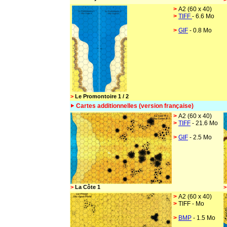
>
A2 (60 x 40)
>
TIFF
- 6.6 Mo
>
GIF
- 0.8 Mo
>
Le Promontoire 1 / 2
Cartes additionnelles
(version française)
>
A2 (60 x 40)
>
TIFF
- 21.6 Mo
>
GIF
- 2.5 Mo
>
La Côte 1
>
>
A2 (60 x 40)
>
TIFF - Mo
>
BMP
- 1.5 Mo