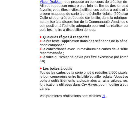
Victor Drakkar
nous propose un concours de création de 
Afin de repousser encore plus loin les limites des terres d
favorite, vous êtes invités à utiliser ces boîtes à outils et 
propre maquette de carte à une échelle réduite (500 pixel
Celle-ci pourra être déposée sur le site, dans la rubriqu
sera mise à la disposition de la Communauté. Ainsi, les s
composition à l'échelle adéquate pourront les réaliser ou
puis les mettre à disposition de tous.
Quelques règles à respecter
>
le but reste l'application dans des scénarios de la série,
donc composer ;
>
la concordance avec un maximum de cartes de la série
recommandée ;
>
la taille du fichier ne devra pas être excessive (de l'or
Ko).
Les boîtes à outils
Toutes les cartes de la série ont été réduites à 500 pixels
le bon compromis entre lisibilité et taille réduite. Vous tr
boîte à outils Eléments la plupart des terrains, arbres, ro
fortifications utilisées dans Cry Havoc pour modifier à vot
cartes.
Vos premières réalisations sont visibles
ici
.