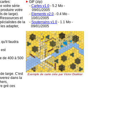
cartes:
GIF (zip)
e votre série
-
Cartes v1.0
- 5.2 Mo -
à produire votre
09/01/2005
s de large).
-
Elements v2.0
- 0.4 Mo -
e Ressources et
10/01/2005
pécialistes de la
-
Souterrains v1.0
- 1.1 Mo -
 les adapter,
09/01/2005
 qu'il faudra
 est
dre de 400 à 500
 de large. C'est
Exemple de carte crée par Victor Drakkar
ouverez dans la
chers,
re gré ces