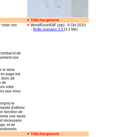
Téléchargement
 créer vos
Word/Excel/GIF (zip) - 6 Oct 2010
-
Boîte scenario 3.0
(3.2 Mo)
 combat et de
quement vos
 la série
 en page est
it donc de
e de
ans votre
ges que vous
ompris le
mandé d'utiliser
 en fonction de
 comme une seule
est nécessaire
age, et de
lectionnés.
Téléchargement