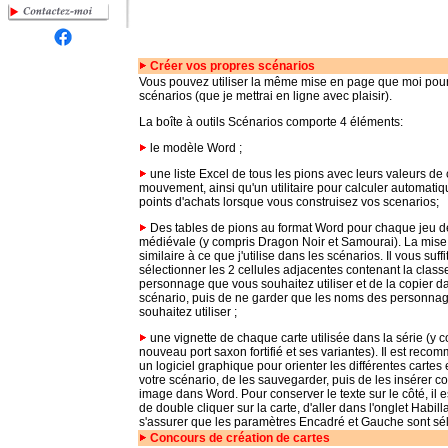
Créer vos propres scénarios
Vous pouvez utiliser la même mise en page que moi pour
scénarios (que je mettrai en ligne avec plaisir).
La boîte à outils Scénarios comporte 4 éléments:
le modèle Word ;
une liste Excel de tous les pions avec leurs valeurs de
mouvement, ainsi qu'un utilitaire pour calculer automati
points d'achats lorsque vous construisez vos scenarios;
Des tables de pions au format Word pour chaque jeu de
médiévale (y compris Dragon Noir et Samourai). La mise
similaire à ce que j'utilise dans les scénarios. Il vous suff
sélectionner les 2 cellules adjacentes contenant la class
personnage que vous souhaitez utiliser et de la copier d
scénario, puis de ne garder que les noms des personna
souhaitez utiliser ;
une vignette de chaque carte utilisée dans la série (y c
nouveau port saxon fortifié et ses variantes). Il est recom
un logiciel graphique pour orienter les différentes cartes
votre scénario, de les sauvegarder, puis de les insérer
image dans Word. Pour conserver le texte sur le côté, il 
de double cliquer sur la carte, d'aller dans l'onglet Habill
s'assurer que les paramètres Encadré et Gauche sont sé
Concours de création de cartes