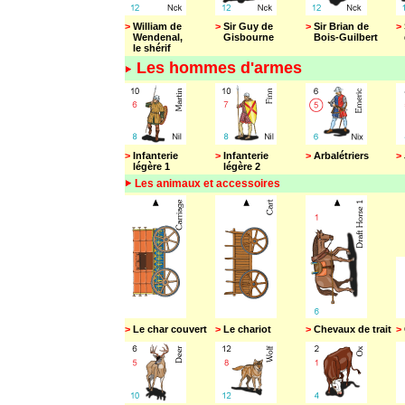
>
William de
>
Sir Guy de
>
Sir Brian de
>
Wendenal,
Gisbourne
Bois-Guilbert
d
le shérif
Les hommes d'armes
>
Infanterie
>
Infanterie
>
Arbalétriers
>
légère 1
légère 2
Les animaux et accessoires
>
Le char couvert
>
Le chariot
>
Chevaux de trait
>