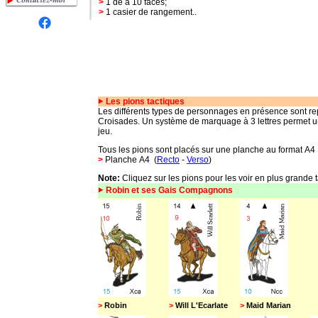
>
1 dé à 10 faces;
>
1 casier de rangement..
Les pions
tactiques
Les différents types de personnages en présence sont re
Croisades. Un système de marquage à 3 lettres permet une
jeu.
Tous les pions sont plac
és sur
une
planche au format
A4
>
Planche
A4
(
Recto
-
Verso
)
Note:
Cliquez sur les pions pour les voir en plus grande t
Robin et ses Gais Compagnons
>
Robin
>
Will L'Ecarlate
>
Maid Marian