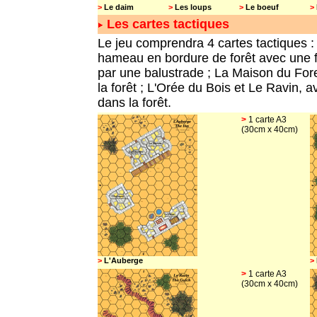
>
Le daim
>
Les loups
>
Le boeuf
>
Les cartes
tactiques
Le jeu comprendra 4 cartes tactiques :
hameau en bordure de forêt avec une 
par une balustrade ; La Maison du For
la forêt ; L'Orée du Bois et Le Ravin,
dans la forêt.
>
1 carte A3
(30cm x 40cm)
>
L'Auberge
>
>
1 carte A3
(30cm x 40cm)