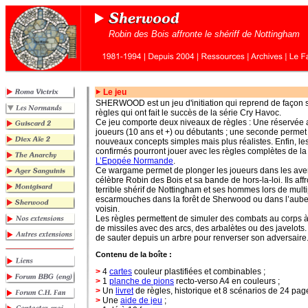
Robin des Bois affronte le shériff de Nottingham
Le jeu
SHERWOOD est un jeu d'initiation qui reprend de façon s
règles qui ont fait le succès de la série Cry Havoc.
Ce jeu comporte deux niveaux de règles : Une réservée 
joueurs (10 ans et +) ou débutants ; une seconde permet
nouveaux concepts simples mais plus réalistes. Enfin, le
confirmés pourront jouer avec les règles complètes de la
L’Epopée Normande
.
Ce wargame permet de plonger les joueurs dans les ave
célèbre Robin des Bois et sa bande de hors-la-loi. Ils affr
terrible shérif de Nottingham et ses hommes lors de mult
escarmouches dans la forêt de Sherwood ou dans l’aube
voisin.
Les règles permettent de simuler des combats au corps à 
de missiles avec des arcs, des arbalètes ou des javelots. 
de sauter depuis un arbre pour renverser son adversaire
Contenu de la boîte :
>
4
cartes
couleur plastifiées et combinables ;
>
1
planche de pions
recto-verso A4 en couleurs ;
>
Un
livret
de règles, historique et 8 scénarios de 24 page
>
Une
aide de jeu
;