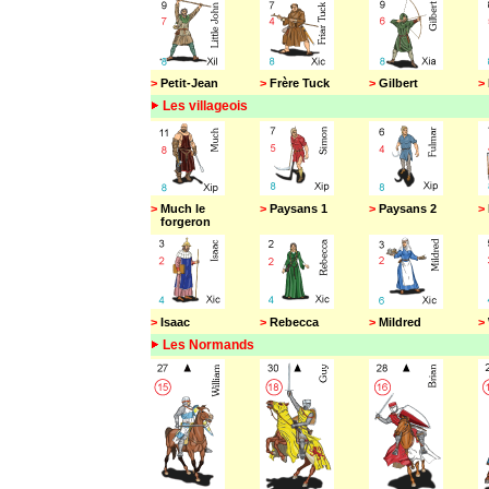
>
Petit-Jean
>
Frère Tuck
>
Gilbert
>
Les villageois
>
Much le
>
Paysans 1
>
Paysans 2
>
forgeron
>
Isaac
>
Rebecca
>
Mildred
>
Les Normands