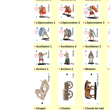
>
Légionnaires 1
>
Légionnaires 2
>
Légionnaires 3
>
>
Auxiliaires 1
>
Auxiliaires 2
>
Auxiliaires 3
>
>
Archers 1
>
Archers 2
>
Muletier
>
>
Onagre
>
Chariot
>
Cheval de trait