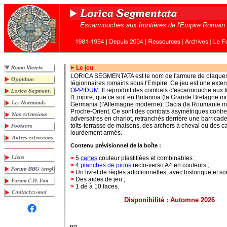
Escarmouches aux frontières de l'Empire Romain
Le jeu
LORICA SEGMENTATA est le nom de l'armure de plaques 
légionnaires romains sous l'Empire. Ce jeu est une exte
OPPIDUM
. Il reproduit des combats d'escarmouche aux f
l'Empire, que ce soit en Britannia (la Grande Bretagne m
Germania (l'Allemagne moderne), Dacia (la Roumanie m
Proche-Orient. Ce sont des combats asymétriques contr
adversaires en chariot, retranchés derrière une barricade
toits-terrasse de maisons, des archers à cheval ou des c
lourdement armés.
Contenu prévisionnel de la boîte :
>
5
cartes
couleur plastifiées et combinables ;
>
4
planches de pions
recto-verso A4 en couleurs ;
>
Un livret de règles additionnelles, avec historique et sc
>
Des aides de jeu ;
>
1 dé à 10 faces.
Disponibilité : Automne 2026
pg