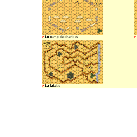
>
Le camp de chariots
>
>
La falaise