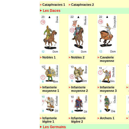
>
Cataphractes 1
>
Cataphractes 2
Les Daces
>
Nobles 1
>
Nobles 2
>
Cavalerie
moyenne
>
Infanterie
>
Infanterie
>
Infanterie
>
moyenne 1
moyenne 2
moyenne 3
d
>
Infanterie
>
Infanterie
>
Archers 1
>
légère 1
légère 2
Les Germains