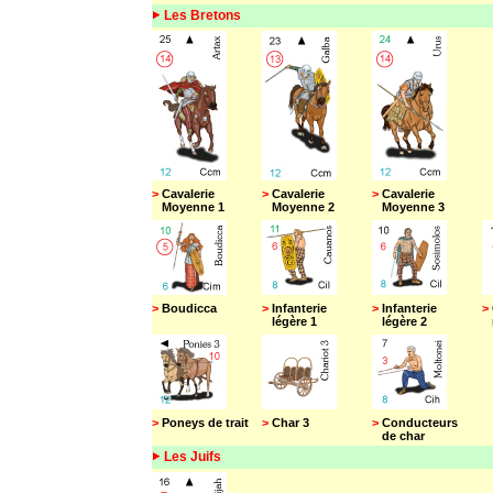
Les Bretons
>
Cavalerie
>
Cavalerie
>
Cavalerie
Moyenne 1
Moyenne 2
Moyenne 3
>
Boudicca
>
Infanterie
>
Infanterie
>
légère 1
légère 2
n
>
Poneys de trait
>
Char 3
>
Conducteurs
de char
Les Juifs