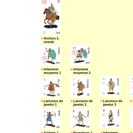
>
Archers à
cheval
>
Infanterie
>
Infanterie
moyenne 1
moyenne 2
>
Lanceurs de
>
Lanceurs de
>
Lanceurs de
>
javelot 1
javelot 2
javelot 3
>
Archers 1
>
Frondeurs 1
>
Infanterie
>