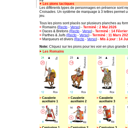
Les pions
tactiques
Les différents types de personnages en présence sont re
Croisades. Un système de marquage à 3 lettres permet une
jeu.
Tous les pions sont plac
és sur
plusieurs
planche
s
au for
>
Romains
(
Recto
-
Verso
)
-
Terminé : 2 Mai 2026
>
Daces & Bretons
(Recto
-
Verso
) -
Terminé
:
14 Février
>
Parthes & Juifs
(Recto
-
Verso
) -
Terminé
:
11 Mars
202
>
Marqueurs et divers
(Recto
-
Verso
)
-
Mis à jour
:
14 Ju
Note:
Cliquez sur les pions pour les voir en plus grande t
Les Romains
>
Cavalerie
>
Cavalerie
>
Cavalerie
>
auxiliaire 1
auxiliaire 2
auxiliaire 3
a
>
Centurion 1
>
Centurion 2
>
Centurion 3
>